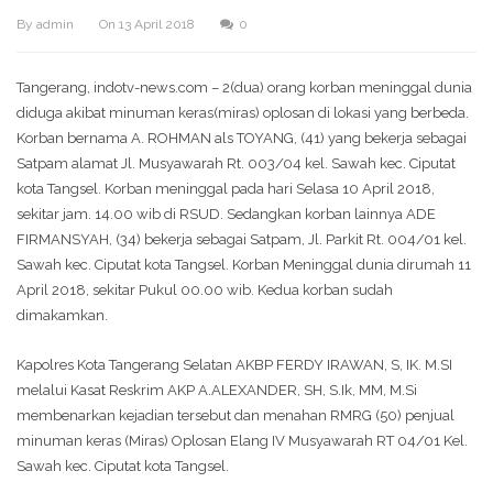
By
admin
On
13 April 2018
0
Tangerang, indotv-news.com – 2(dua) orang korban meninggal dunia
diduga akibat minuman keras(miras) oplosan di lokasi yang berbeda.
Korban bernama A. ROHMAN als TOYANG, (41) yang bekerja sebagai
Satpam alamat Jl. Musyawarah Rt. 003/04 kel. Sawah kec. Ciputat
kota Tangsel. Korban meninggal pada hari Selasa 10 April 2018,
sekitar jam. 14.00 wib di RSUD. Sedangkan korban lainnya ADE
FIRMANSYAH, (34) bekerja sebagai Satpam, Jl. Parkit Rt. 004/01 kel.
Sawah kec. Ciputat kota Tangsel. Korban Meninggal dunia dirumah 11
April 2018, sekitar Pukul 00.00 wib. Kedua korban sudah
dimakamkan.
Kapolres Kota Tangerang Selatan AKBP FERDY IRAWAN, S, IK. M.SI
melalui Kasat Reskrim AKP A.ALEXANDER, SH, S.Ik, MM, M.Si
membenarkan kejadian tersebut dan menahan RMRG (50) penjual
minuman keras (Miras) Oplosan Elang IV Musyawarah RT 04/01 Kel.
Sawah kec. Ciputat kota Tangsel.