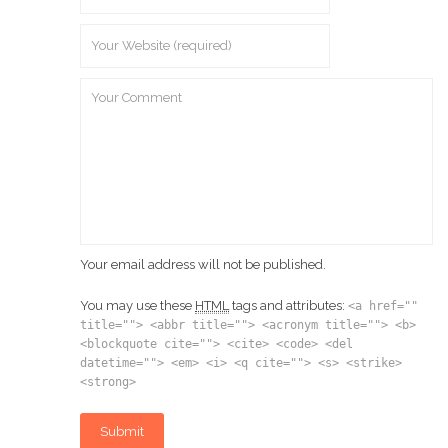
Your email address will not be published.
You may use these
HTML
tags and attributes:
<a href=""
title=""> <abbr title=""> <acronym title=""> <b>
<blockquote cite=""> <cite> <code> <del
datetime=""> <em> <i> <q cite=""> <s> <strike>
<strong>
Submit