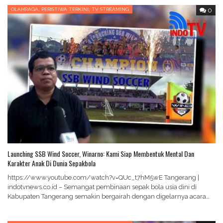
,
,
OLAHRAGA
PERISTIWA TERKINI
TV STREAMING
0
Launching SSB Wind Soccer, Winarno: Kami Siap Membentuk Mental Dan
Karakter Anak Di Dunia Sepakbola
https://www.youtube.com/watch?v=QUc_t7hM5wE Tangerang |
indotvnews.co.id – Semangat pembinaan sepak bola usia dini di
Kabupaten Tangerang semakin bergairah dengan digelarnya acara
grand Launching SSB Wind Soccer, yang…