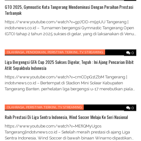
GTO 2025, Gymnastic Kota Tangerang Mendominasi Dengan Peraihan Prestasi
Terbanyak
https://www.youtube.com/watch?v=gp7DD-m9pUU Tangerang |
indotvnews.co.id – Turnamen bergengsi Gymnastic Tangerang Open
(GTO) tahap 2 tahun 2025 sukses di gelar, yang di laksanakan di Venue
Tangerang Convention…
,
,
,
OLAHRAGA
PENDIDIKAN
PERISTIWA TERKINI
TV STREAMING
0
Liga Bergengsi GFA Cup 2025 Sukses Digelar, Teguh : Ini Ajang Pencarian Bibit
Atlit Sepakbola Indonesia
https://www.youtube.com/watch?v=cmCOpG1tZbM Tangerang |
indotvnews.co.id – Bertempat di Stadion Mini Solear Kabupaten
Tangerang Banten, perhelatan liga bergengsi u-17 merebutkan piala
bergilir Gyokai Football Academy (GFA) Cup…
,
,
OLAHRAGA
PERISTIWA TERKINI
TV STREAMING
0
Raih Prestasi Di Liga Sentra Indonesia, Wind Soccer Melaju Ke Seri Nasional
https://www.youtube.com/watch?v=MEfiQMyUgos
Tangerang|indotvnews.co.id – Setelah meraih prestasi di ajang Liga
Sentra Indonesia, Wind Soccer di bawah binaan Winarno dipastikan