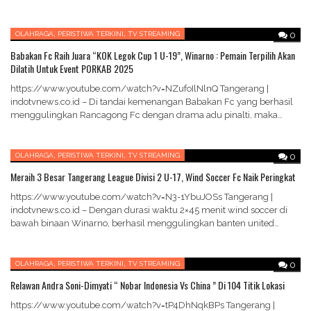
melaju ke tingkat nasional mewakili Kecamatan Legok,…
,
,
OLAHRAGA
PERISTIWA TERKINI
TV STREAMING
0
Babakan Fc Raih Juara “KOK Legok Cup 1 U-19”, Winarno : Pemain Terpilih Akan
Dilatih Untuk Event PORKAB 2025
https://www.youtube.com/watch?v=NZufoIlNlnQ Tangerang |
indotvnews.co.id – Di tandai kemenangan Babakan Fc yang berhasil
menggulingkan Rancagong Fc dengan drama adu pinalti, maka
berakhir pula turnamen bergengsi KOK…
,
,
OLAHRAGA
PERISTIWA TERKINI
TV STREAMING
0
Meraih 3 Besar Tangerang League Divisi 2 U-17, Wind Soccer Fc Naik Peringkat
https://www.youtube.com/watch?v=N3-1YbuJOSs Tangerang |
indotvnews.co.id – Dengan durasi waktu 2×45 menit wind soccer di
bawah binaan Winarno, berhasil menggulingkan banten united
dengan skor 1;0, dalam turnamen…
,
,
OLAHRAGA
PERISTIWA TERKINI
TV STREAMING
0
Relawan Andra Soni-Dimyati “ Nobar Indonesia Vs China ” Di 104 Titik Lokasi
https://www.youtube.com/watch?v=tP4DhNqkBPs Tangerang |