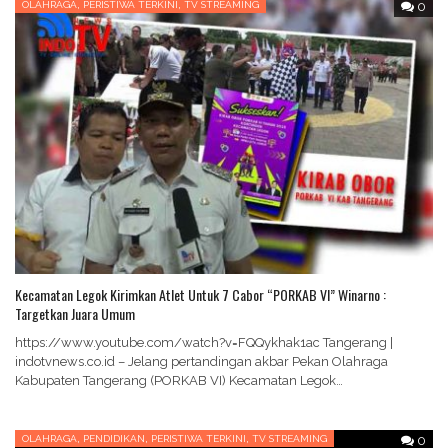
,
,
OLAHRAGA
PERISTIWA TERKINI
TV STREAMING
0
Kecamatan Legok Kirimkan Atlet Untuk 7 Cabor “PORKAB VI” Winarno :
Targetkan Juara Umum
https://www.youtube.com/watch?v=FQQykhak1ac Tangerang |
indotvnews.co.id – Jelang pertandingan akbar Pekan Olahraga
Kabupaten Tangerang (PORKAB VI) Kecamatan Legok
mempersiapkan atlet untuk 7 cabang olahraga (cabor) yang akan…
,
,
,
OLAHRAGA
PENDIDIKAN
PERISTIWA TERKINI
TV STREAMING
0