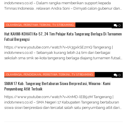
indotvnews.co.id – Dalam rangka memberikan support kepada
Timnas Indonesia , relawan Andra Soni – Dimyati calon gubenur dan
wakil gubenur banten menggelar…
,
,
OLAHRAGA
PERISTIWA TERKINI
TV STREAMING
0
Hut KAHMI-KOHATI Ke-57, 24 Tim Pelajar Kota Tangerang Berlaga Di Turnamen
Futsal Bergengsi
https://www.youtube.com/watch?v=tA3gxkSEzmQ Tangerang |
indotvnews.co.id – Sebanyak kurang lebih 24 tim dari berbagai
sekolah sma smk se-kota tangerang berlaga diajang turnamen futsal
bergengsi dalam rangka hari…
,
,
,
OLAHRAGA
PENDIDIKAN
PERISTIWA TERKINI
TV STREAMING
0
SMAN 17 Kab. Tangerang Bertaburan Siswa Berprestasi, Winarno : Kami
Penyumbang Atlit Terbaik
https://www.youtube.com/watch?v=KnMD-lEB9zM Tangerang |
indotvnews.co.id – SMA Negeri 17 Kabupaten Tangerang bertaburan
siswa siswi berprestasi dan tercatat salah satu penyumbang atlit dari
berbagai cabang olah raga…