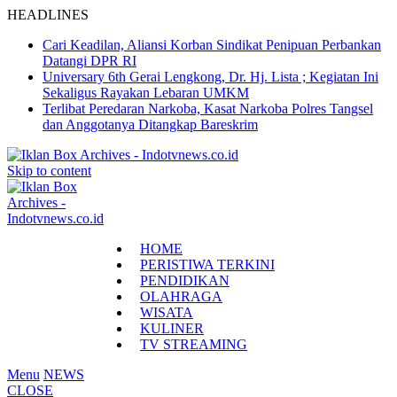
HEADLINES
Cari Keadilan, Aliansi Korban Sindikat Penipuan Perbankan
Datangi DPR RI
Universary 6th Gerai Lengkong, Dr. Hj. Lista ; Kegiatan Ini
Sekaligus Rayakan Lebaran UMKM
Terlibat Peredaran Narkoba, Kasat Narkoba Polres Tangsel
dan Anggotanya Ditangkap Bareskrim
Skip to content
HOME
PERISTIWA TERKINI
PENDIDIKAN
OLAHRAGA
WISATA
KULINER
TV STREAMING
Menu
NEWS
CLOSE