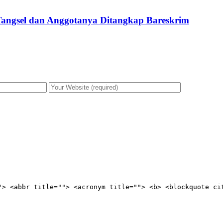
 Tangsel dan Anggotanya Ditangkap Bareskrim
"> <abbr title=""> <acronym title=""> <b> <blockquote ci