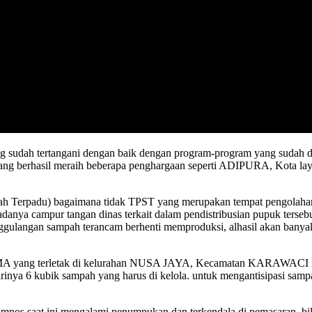
 sudah tertangani dengan baik dengan program-program yang sudah di
erang berhasil meraih beberapa penghargaan seperti ADIPURA, Kota l
h Terpadu) bagaimana tidak TPST yang merupakan tempat pengolahan
 adanya campur tangan dinas terkait dalam pendistribusian pupuk terseb
anggulangan sampah terancam berhenti memproduksi, alhasil akan banya
yang terletak di kelurahan NUSA JAYA, Kecamatan KARAWACI me
a 6 kubik sampah yang harus di kelola. untuk mengantisipasi sampah
saat ini mengalami penumpukan dan terkendala di pemasaran, bila