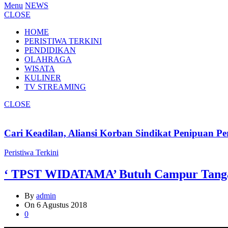
Menu
NEWS
CLOSE
HOME
PERISTIWA TERKINI
PENDIDIKAN
OLAHRAGA
WISATA
KULINER
TV STREAMING
CLOSE
Cari Keadilan, Aliansi Korban Sindikat Penipuan 
Peristiwa Terkini
‘ TPST WIDATAMA’ Butuh Campur Tangan 
By
admin
On
6 Agustus 2018
0