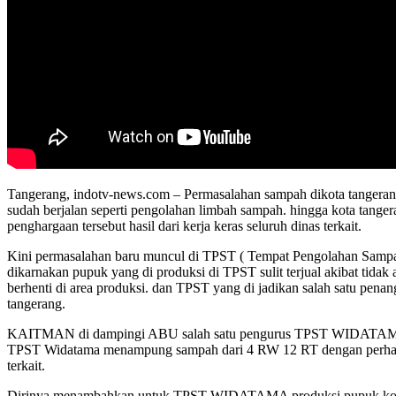
Tangerang, indotv-news.com – Permasalahan sampah dikota tangerang
sudah berjalan seperti pengolahan limbah sampah. hingga kota tang
penghargaan tersebut hasil dari kerja keras seluruh dinas terkait.
Kini permasalahan baru muncul di TPST ( Tempat Pengolahan Sampa
dikarnakan pupuk yang di produksi di TPST sulit terjual akibat tidak
berhenti di area produksi. dan TPST yang di jadikan salah satu pen
tangerang.
KAITMAN di dampingi ABU salah satu pengurus TPST WIDATAMA 
TPST Widatama menampung sampah dari 4 RW 12 RT dengan perhariny
terkait.
Dirinya menambahkan untuk TPST WIDATAMA produksi pupuk kompos 