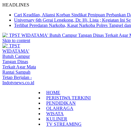
HEADLINES
Cari Keadilan, Aliansi Korban Sindikat Penipuan Perbankan 
Universary 6th Gerai Lengkong, Dr. Hj. Lista ; Kegiatan In
Terlibat Peredaran Narkoba, Kasat Narkoba Polres Tangsel d
Skip to content
HOME
PERISTIWA TERKINI
PENDIDIKAN
OLAHRAGA
WISATA
KULINER
TV STREAMING