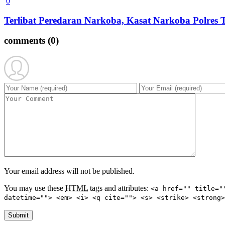
0
Terlibat Peredaran Narkoba, Kasat Narkoba Polres
comments
(0)
Your email address will not be published.
You may use these
HTML
tags and attributes:
<a href="" title="
datetime=""> <em> <i> <q cite=""> <s> <strike> <strong>
Submit