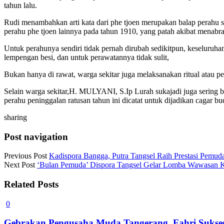
tahun lalu.
Rudi menambahkan arti kata dari phe tjoen merupakan balap perahu 
perahu phe tjoen lainnya pada tahun 1910, yang patah akibat menabr
Untuk perahunya sendiri tidak pernah dirubah sedikitpun, keseluruh
lempengan besi, dan untuk perawatannya tidak sulit,
Bukan hanya di rawat, warga sekitar juga melaksanakan ritual atau p
Selain warga sekitar,H. MULYANI, S.Ip Lurah sukajadi juga sering be
perahu peninggalan ratusan tahun ini dicatat untuk dijadikan cagar b
sharing
Post navigation
Previous Post
Kadispora Bangga, Putra Tangsel Raih Prestasi Pemuda
Next Post
‘Bulan Pemuda’ Dispora Tangsel Gelar Lomba Wawasan 
Related Posts
0
Gebrakan Pengusaha Muda Tangerang, Fahri Sukses