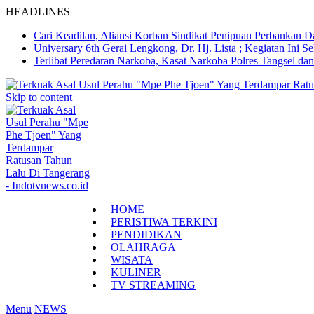
HEADLINES
Cari Keadilan, Aliansi Korban Sindikat Penipuan Perbankan 
Universary 6th Gerai Lengkong, Dr. Hj. Lista ; Kegiatan In
Terlibat Peredaran Narkoba, Kasat Narkoba Polres Tangsel d
Skip to content
HOME
PERISTIWA TERKINI
PENDIDIKAN
OLAHRAGA
WISATA
KULINER
TV STREAMING
Menu
NEWS