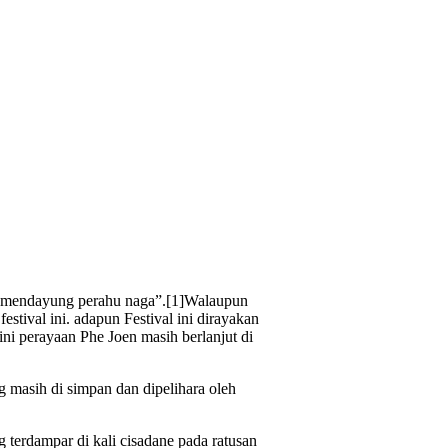
 “mendayung perahu naga”.[1]Walaupun
tival ini. adapun Festival ini dirayakan
ini perayaan Phe Joen masih berlanjut di
 masih di simpan dan dipelihara oleh
rdampar di kali cisadane pada ratusan