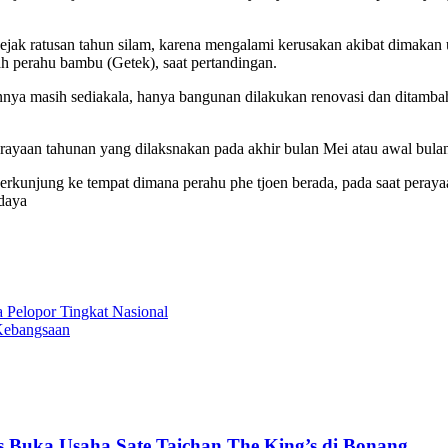
sejak ratusan tahun silam, karena mengalami kerusakan akibat dimaka
ah perahu bambu (Getek), saat pertandingan.
annya masih sediakala, hanya bangunan dilakukan renovasi dan ditamba
erayaan tahunan yang dilaksnakan pada akhir bulan Mei atau awal bulan
rkunjung ke tempat dimana perahu phe tjoen berada, pada saat perayaan
udaya
 Pelopor Tingkat Nasional
Kebangsaan
 Buka Usaha Sate Taichan The King’s di Bonang