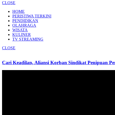
CLOSE
HOME
PERISTIWA TERKINI
PENDIDIKAN
OLAHRAGA
WISATA
KULINER
TV STREAMING
CLOSE
Cari Keadilan, Aliansi Korban Sindikat Penipuan 