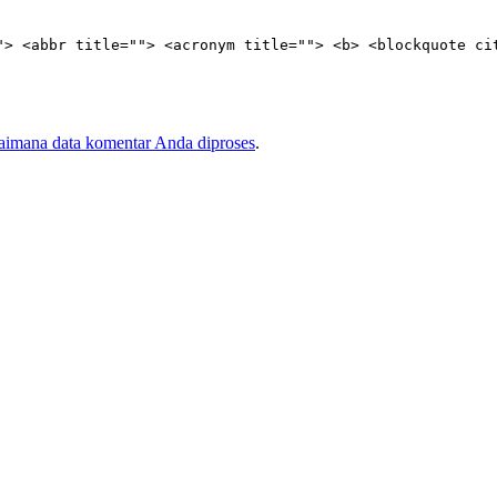
"> <abbr title=""> <acronym title=""> <b> <blockquote ci
gaimana data komentar Anda diproses
.