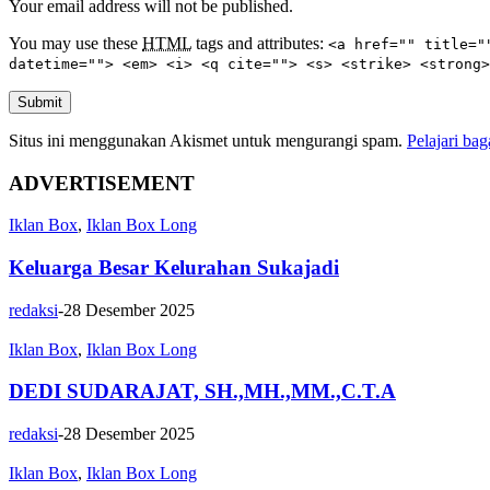
Your email address will not be published.
You may use these
HTML
tags and attributes:
<a href="" title="
datetime=""> <em> <i> <q cite=""> <s> <strike> <strong>
Submit
Situs ini menggunakan Akismet untuk mengurangi spam.
Pelajari ba
ADVERTISEMENT
Iklan Box
,
Iklan Box Long
Keluarga Besar Kelurahan Sukajadi
redaksi
-
28 Desember 2025
Iklan Box
,
Iklan Box Long
DEDI SUDARAJAT, SH.,MH.,MM.,C.T.A
redaksi
-
28 Desember 2025
Iklan Box
,
Iklan Box Long