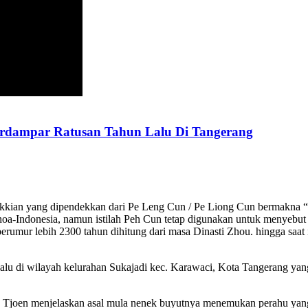
erdampar Ratusan Tahun Lalu Di Tangerang
Hokkian yang dipendekkan dari Pe Leng Cun / Pe Liong Cun bermakna
-Indonesia, namun istilah Peh Cun tetap digunakan untuk menyebut fes
erumur lebih 2300 tahun dihitung dari masa Dinasti Zhou. hingga saat 
lalu di wilayah kelurahan Sukajadi kec. Karawaci, Kota Tangerang yang
en menjelaskan asal mula nenek buyutnya menemukan perahu yang te