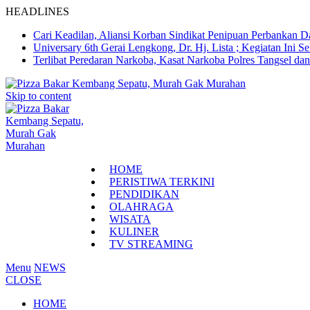
HEADLINES
Cari Keadilan, Aliansi Korban Sindikat Penipuan Perbankan 
Universary 6th Gerai Lengkong, Dr. Hj. Lista ; Kegiatan In
Terlibat Peredaran Narkoba, Kasat Narkoba Polres Tangsel d
Skip to content
HOME
PERISTIWA TERKINI
PENDIDIKAN
OLAHRAGA
WISATA
KULINER
TV STREAMING
Menu
NEWS
CLOSE
HOME