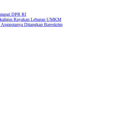
Datangi DPR RI
i Sekaligus Rayakan Lebaran UMKM
an Anggotanya Ditangkap Bareskrim