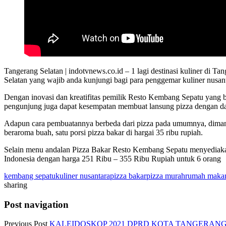
Tangerang Selatan | indotvnews.co.id – 1 lagi destinasi kuliner di
Selatan yang wajib anda kunjungi bagi para penggemar kuliner nusa
Dengan inovasi dan kreatifitas pemilik Resto Kembang Sepatu yang b
pengunjung juga dapat kesempatan membuat lansung pizza dengan da
Adapun cara pembuatannya berbeda dari pizza pada umumnya, diman
beraroma buah, satu porsi pizza bakar di hargai 35 ribu rupiah.
Selain menu andalan Pizza Bakar Resto Kembang Sepatu menyediak
Indonesia dengan harga 251 Ribu – 355 Ribu Rupiah untuk 6 orang
kembang sepatu
kuliner nusantara
pizza bakar
pizza murah
rumah makan
sharing
Post navigation
Previous Post
KALEIDOSKOP 2021 DPRD KOTA TANGERAN