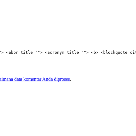
"> <abbr title=""> <acronym title=""> <b> <blockquote ci
gaimana data komentar Anda diproses
.