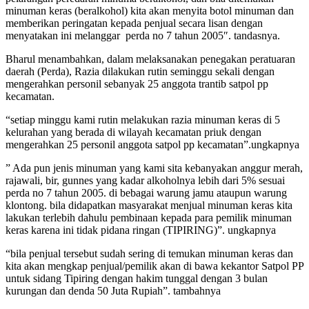
minuman keras (beralkohol) kita akan menyita botol minuman dan
memberikan peringatan kepada penjual secara lisan dengan
menyatakan ini melanggar perda no 7 tahun 2005″. tandasnya.
Bharul menambahkan, dalam melaksanakan penegakan peratuaran
daerah (Perda), Razia dilakukan rutin seminggu sekali dengan
mengerahkan personil sebanyak 25 anggota trantib satpol pp
kecamatan.
“setiap minggu kami rutin melakukan razia minuman keras di 5
kelurahan yang berada di wilayah kecamatan priuk dengan
mengerahkan 25 personil anggota satpol pp kecamatan”.ungkapnya
” Ada pun jenis minuman yang kami sita kebanyakan anggur merah,
rajawali, bir, gunnes yang kadar alkoholnya lebih dari 5% sesuai
perda no 7 tahun 2005. di bebagai warung jamu ataupun warung
klontong. bila didapatkan masyarakat menjual minuman keras kita
lakukan terlebih dahulu pembinaan kepada para pemilik minuman
keras karena ini tidak pidana ringan (TIPIRING)”. ungkapnya
“bila penjual tersebut sudah sering di temukan minuman keras dan
kita akan mengkap penjual/pemilik akan di bawa kekantor Satpol PP
untuk sidang Tipiring dengan hakim tunggal dengan 3 bulan
kurungan dan denda 50 Juta Rupiah”. tambahnya