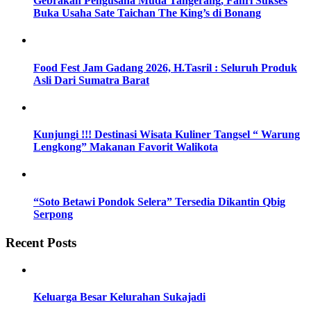
Gebrakan Pengusaha Muda Tangerang, Fahri Sukses
Buka Usaha Sate Taichan The King’s di Bonang
Food Fest Jam Gadang 2026, H.Tasril : Seluruh Produk
Asli Dari Sumatra Barat
Kunjungi !!! Destinasi Wisata Kuliner Tangsel “ Warung
Lengkong” Makanan Favorit Walikota
“Soto Betawi Pondok Selera” Tersedia Dikantin Qbig
Serpong
Recent Posts
Keluarga Besar Kelurahan Sukajadi