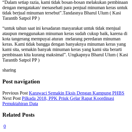
“Dalam setiap razia, kami tidak bosan-bosan melakukan pembinaan
dengan mengatakan/ menasehati para penjual minuman keras untuk
tidak berjual minuman tersebut”.Tandasnya Bharul Ulum ( Kasi
Tarantib Satpol PP )
“untuk tahun saat ini kesadaran masyarakat untuk tidak menjual
ataupun menggunakan minuman keras sudah cukup baik, karena di
kota tangerang mempuyai aturan melarang peredaran minuman
keras. Kami tidak bangga dengan banyaknya minuman keras yang
kami sita, semakin banyak minuman keras yang kami sita berarti
pembinaan kita kurang maksimal”. Ungkapnya Bharul Ulum ( Kasi
Tarantib Satpol PP )
sharing
Post navigation
Previous Post
Karawaci Semakin Eksis Dengan Kampung PHBS
Next Post
Pilkada 2018, PPK Priuk Gelar Rapat Koordinasi
Pemuktahiran Data
Related Posts
0