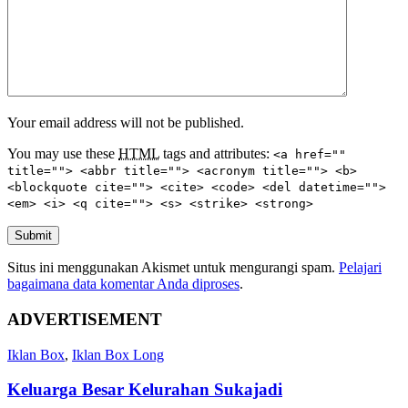
Your email address will not be published.
You may use these
HTML
tags and attributes:
<a href=""
title=""> <abbr title=""> <acronym title=""> <b>
<blockquote cite=""> <cite> <code> <del datetime="">
<em> <i> <q cite=""> <s> <strike> <strong>
Submit
Situs ini menggunakan Akismet untuk mengurangi spam.
Pelajari
bagaimana data komentar Anda diproses
.
ADVERTISEMENT
Iklan Box
,
Iklan Box Long
Keluarga Besar Kelurahan Sukajadi