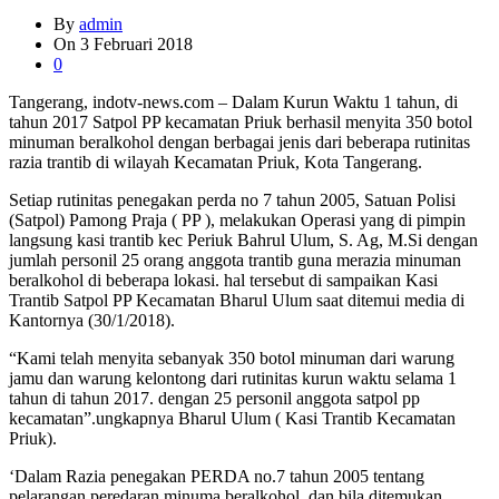
By
admin
On
3 Februari 2018
0
Tangerang, indotv-news.com – Dalam Kurun Waktu 1 tahun, di
tahun 2017 Satpol PP kecamatan Priuk berhasil menyita 350 botol
minuman beralkohol dengan berbagai jenis dari beberapa rutinitas
razia trantib di wilayah Kecamatan Priuk, Kota Tangerang.
Setiap rutinitas penegakan perda no 7 tahun 2005, Satuan Polisi
(Satpol) Pamong Praja ( PP ), melakukan Operasi yang di pimpin
langsung kasi trantib kec Periuk Bahrul Ulum, S. Ag, M.Si dengan
jumlah personil 25 orang anggota trantib guna merazia minuman
beralkohol di beberapa lokasi. hal tersebut di sampaikan Kasi
Trantib Satpol PP Kecamatan Bharul Ulum saat ditemui media di
Kantornya (30/1/2018).
“Kami telah menyita sebanyak 350 botol minuman dari warung
jamu dan warung kelontong dari rutinitas kurun waktu selama 1
tahun di tahun 2017. dengan 25 personil anggota satpol pp
kecamatan”.ungkapnya Bharul Ulum ( Kasi Trantib Kecamatan
Priuk).
‘Dalam Razia penegakan PERDA no.7 tahun 2005 tentang
pelarangan peredaran minuma beralkohol, dan bila ditemukan