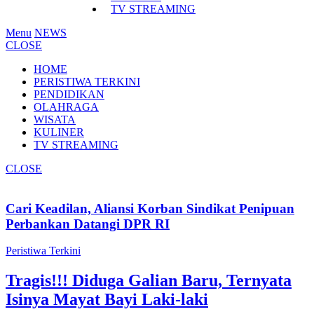
TV STREAMING
Menu
NEWS
CLOSE
HOME
PERISTIWA TERKINI
PENDIDIKAN
OLAHRAGA
WISATA
KULINER
TV STREAMING
CLOSE
Cari Keadilan, Aliansi Korban Sindikat Penipuan
Perbankan Datangi DPR RI
Peristiwa Terkini
Tragis!!! Diduga Galian Baru, Ternyata
Isinya Mayat Bayi Laki-laki