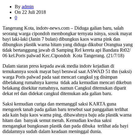
By
admin
On
22 Juli 2018
0
Tangerang Kota, indotv-news.com – Diduga galian baru, salah
seorang warga cipondoh membongkar ternyata isinya, sosok mayat
bayi laki-laki (Janin 7 bulan) dibungkus kaos warna pink dan
dibungkus plastik warna hitam yang diduga dikubur Orangtua yang
tidak bertanggung jawab di Samping Rel kereta api Bandara Rt02/
06 kel.Poris palwad Kec.Cipondoh Kota Tangerang. (21/7/18)
Dalam siaran press kepada awak media indotv kejadian di
temukannya sosok mayat bayi berawal saat ASWAD 51 thn (saksi)
warga Poris palwad pada saat mencari cangkul yg disimpan
dibelakang rumahnya karena tidak ada kemudian mencari dikebun
belakang disekitar rumahnya, namun Cangkul ditemukan diparit
dekat rel dan didekat cangkul ditemukan ada galian baru.
Saksi kemudian curiga dan memanggil saksi KARTA guna
mengorek tanah pada galian baru tersebut saat panggalian terlihat
ada kain baju kaos warna ping, dibawahnya baju ada plastik warna
hitam dan banyak semut merah. Kemudian kwdua saksi
mengangkat bungkusan plastik dan pada dibuka terlihat ada bayi
didalamnya sudah dalam keadaan meninggal dunia.