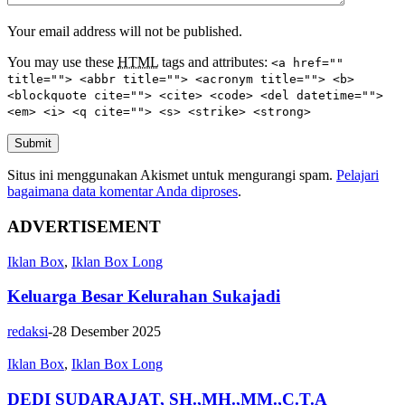
Your email address will not be published.
You may use these
HTML
tags and attributes:
<a href=""
title=""> <abbr title=""> <acronym title=""> <b>
<blockquote cite=""> <cite> <code> <del datetime="">
<em> <i> <q cite=""> <s> <strike> <strong>
Submit
Situs ini menggunakan Akismet untuk mengurangi spam.
Pelajari
bagaimana data komentar Anda diproses
.
ADVERTISEMENT
Iklan Box
,
Iklan Box Long
Keluarga Besar Kelurahan Sukajadi
redaksi
-
28 Desember 2025
Iklan Box
,
Iklan Box Long
DEDI SUDARAJAT, SH.,MH.,MM.,C.T.A