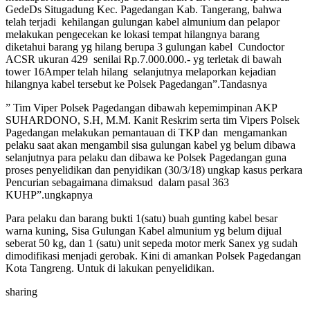
GedeDs Situgadung Kec. Pagedangan Kab. Tangerang, bahwa
telah terjadi kehilangan gulungan kabel almunium dan pelapor
melakukan pengecekan ke lokasi tempat hilangnya barang
diketahui barang yg hilang berupa 3 gulungan kabel Cundoctor
ACSR ukuran 429 senilai Rp.7.000.000.- yg terletak di bawah
tower 16Amper telah hilang selanjutnya melaporkan kejadian
hilangnya kabel tersebut ke Polsek Pagedangan”.Tandasnya
” Tim Viper Polsek Pagedangan dibawah kepemimpinan AKP
SUHARDONO, S.H, M.M. Kanit Reskrim serta tim Vipers Polsek
Pagedangan melakukan pemantauan di TKP dan mengamankan
pelaku saat akan mengambil sisa gulungan kabel yg belum dibawa
selanjutnya para pelaku dan dibawa ke Polsek Pagedangan guna
proses penyelidikan dan penyidikan (30/3/18) ungkap kasus perkara
Pencurian sebagaimana dimaksud dalam pasal 363
KUHP”.ungkapnya
Para pelaku dan barang bukti 1(satu) buah gunting kabel besar
warna kuning, Sisa Gulungan Kabel almunium yg belum dijual
seberat 50 kg, dan 1 (satu) unit sepeda motor merk Sanex yg sudah
dimodifikasi menjadi gerobak. Kini di amankan Polsek Pagedangan
Kota Tangreng. Untuk di lakukan penyelidikan.
sharing