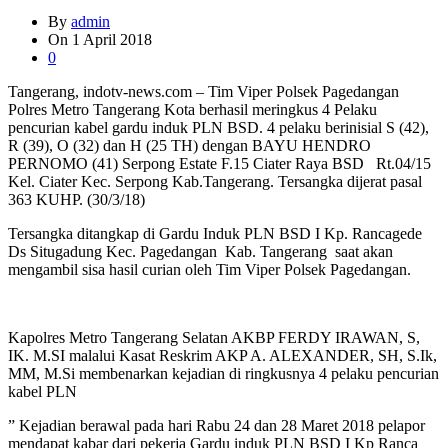
By
admin
On
1 April 2018
0
Tangerang, indotv-news.com – Tim Viper Polsek Pagedangan
Polres Metro Tangerang Kota berhasil meringkus 4 Pelaku
pencurian kabel gardu induk PLN BSD. 4 pelaku berinisial S (42),
R (39), O (32) dan H (25 TH) dengan BAYU HENDRO
PERNOMO (41) Serpong Estate F.15 Ciater Raya BSD Rt.04/15
Kel. Ciater Kec. Serpong Kab.Tangerang. Tersangka dijerat pasal
363 KUHP. (30/3/18)
Tersangka ditangkap di Gardu Induk PLN BSD I Kp. Rancagede
Ds Situgadung Kec. Pagedangan Kab. Tangerang saat akan
mengambil sisa hasil curian oleh Tim Viper Polsek Pagedangan.
Kapolres Metro Tangerang Selatan AKBP FERDY IRAWAN, S,
IK. M.SI malalui Kasat Reskrim AKP A. ALEXANDER, SH, S.Ik,
MM, M.Si membenarkan kejadian di ringkusnya 4 pelaku pencurian
kabel PLN
” Kejadian berawal pada hari Rabu 24 dan 28 Maret 2018 pelapor
mendapat kabar dari pekerja Gardu induk PLN BSD I Kp Ranca