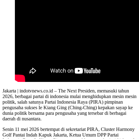
Jakarta | indotvnews.co.id – The Next Presiden, memasuki tahun
2026, berbagai partai di indonesia mulai menghidupkan mesin mesin
politik, salah satunya Partai Indonesia Raya (PIRA) pimpinan
pengusaha sukses Ie Kiang Ging (Ching-Ching) kepakan sayap ke
dunia politik bersama para pengusaha yang tersebar di berbagai
daerah di nusantara.
Senin 11 mei 2026 bertempat di sekretariat PIRA, Cluster Harmony
Golf Pantai Indah Kapuk Jakarta, Ketua Umum DPP Partai