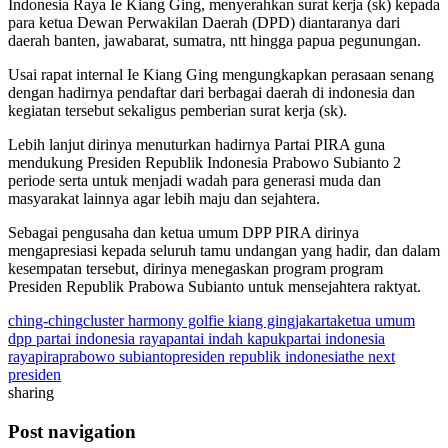
Indonesia Raya Ie Kiang Ging, menyerahkan surat kerja (sk) kepada
para ketua Dewan Perwakilan Daerah (DPD) diantaranya dari
daerah banten, jawabarat, sumatra, ntt hingga papua pegunungan.
Usai rapat internal Ie Kiang Ging mengungkapkan perasaan senang
dengan hadirnya pendaftar dari berbagai daerah di indonesia dan
kegiatan tersebut sekaligus pemberian surat kerja (sk).
Lebih lanjut dirinya menuturkan hadirnya Partai PIRA guna
mendukung Presiden Republik Indonesia Prabowo Subianto 2
periode serta untuk menjadi wadah para generasi muda dan
masyarakat lainnya agar lebih maju dan sejahtera.
Sebagai pengusaha dan ketua umum DPP PIRA dirinya
mengapresiasi kepada seluruh tamu undangan yang hadir, dan dalam
kesempatan tersebut, dirinya menegaskan program program
Presiden Republik Prabowa Subianto untuk mensejahtera raktyat.
ching-ching
cluster harmony golf
ie kiang ging
jakarta
ketua umum
dpp partai indonesia raya
pantai indah kapuk
partai indonesia
raya
pira
prabowo subianto
presiden republik indonesia
the next
presiden
sharing
Post navigation