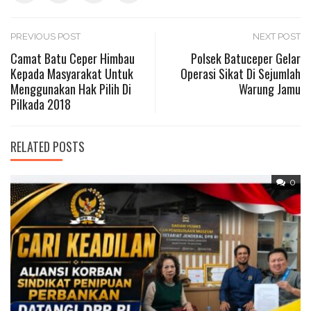
Post
PREVIOUS POST
NEXT POST
Camat Batu Ceper Himbau
Polsek Batuceper Gelar
Kepada Masyarakat Untuk
Operasi Sikat Di Sejumlah
navigation
Menggunakan Hak Pilih Di
Warung Jamu
Pilkada 2018
RELATED POSTS
0