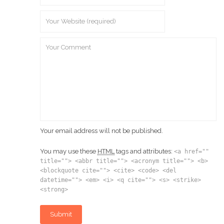
Your email address will not be published.
You may use these
HTML
tags and attributes:
<a href=""
title=""> <abbr title=""> <acronym title=""> <b>
<blockquote cite=""> <cite> <code> <del
datetime=""> <em> <i> <q cite=""> <s> <strike>
<strong>
Submit