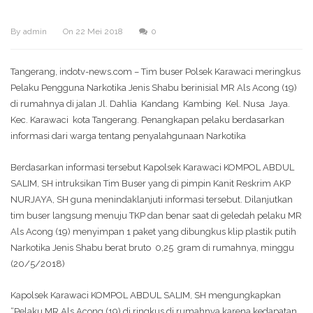
By
admin
On
22 Mei 2018
0
Tangerang, indotv-news.com – Tim buser Polsek Karawaci meringkus
Pelaku Pengguna Narkotika Jenis Shabu berinisial MR Als Acong (19)
di rumahnya di jalan Jl. Dahlia Kandang Kambing Kel. Nusa Jaya.
Kec. Karawaci kota Tangerang. Penangkapan pelaku berdasarkan
informasi dari warga tentang penyalahgunaan Narkotika
Berdasarkan informasi tersebut Kapolsek Karawaci KOMPOL ABDUL
SALIM, SH intruksikan Tim Buser yang di pimpin Kanit Reskrim AKP
NURJAYA, SH guna menindaklanjuti informasi tersebut. Dilanjutkan
tim buser langsung menuju TKP dan benar saat di geledah pelaku MR
Als Acong (19) menyimpan 1 paket yang dibungkus klip plastik putih
Narkotika Jenis Shabu berat bruto 0,25 gram di rumahnya, minggu
(20/5/2018)
Kapolsek Karawaci KOMPOL ABDUL SALIM, SH mengungkapkan
“Pelaku MR Als Acong (19) di ringkus di rumahnya karena kedapatan