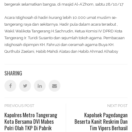
bergerak selamatkan bangsa, di masjid Al-A’Zhom, sabtu 28/10/17
Acara Istighosah di hadiri kurang lebih 10.000 umat muslim se-
tangerang raya dan sekitarnya. Hadir pula dalam acara tersebut ,
Wakil Walikota Tangerang H.Sachrudin, Ketua Komisi IV DPRD Kota
Tangerang Ir. Turidi Susanto dan sejumlah tokoh agama. Pembacaan
istighosah dipimpin KH. Fahruzi dan ceramah agama Buya KH.
Qurthubi Zaelani, Habib Mahdi Alatas dan Habib Ahmad Alhabsy
SHARING
Post
PREVIOUS POST
NEXT POST
Kapolres Metro Tangerang
Kapolsek Pagedangan
Kota Bersama DVI Mabes
Beserta Kanit Reskrim Dan
navigation
Polri Olah TKP Di Pabrik
Tim Vipers Berhasil