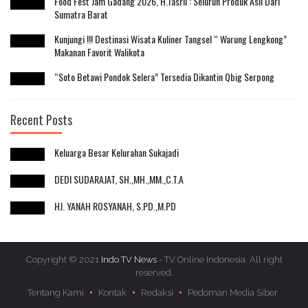
Food Fest Jam Gadang 2026, H.Tasril : Seluruh Produk Asli Dari
Sumatra Barat
Kunjungi !!! Destinasi Wisata Kuliner Tangsel “ Warung Lengkong”
Makanan Favorit Walikota
“Soto Betawi Pondok Selera” Tersedia Dikantin Qbig Serpong
Recent Posts
Keluarga Besar Kelurahan Sukajadi
DEDI SUDARAJAT, SH.,MH.,MM.,C.T.A
HJ. YANAH ROSYANAH, S.PD.,M.PD
Copyright © 2021
Indo TV News
- TV Online Indonesia. All right
reserved.
Tentang Kami
Kontak
Redaksi
Pedoman Media Siber