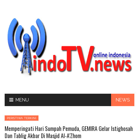
Skip
MENU
NEWS
to
content
PERISTIWA TERKINI
Memperingati Hari Sumpah Pemuda, GEMIRA Gelar Istighosah
Dan Tablig Akbar Di Masjid Al-A’Zhom