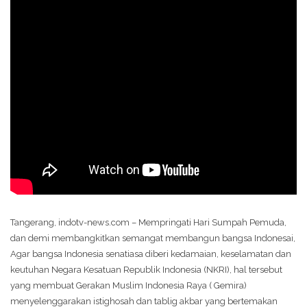
Tangerang, indotv-news.com – Mempringati Hari Sumpah Pemuda,
dan demi membangkitkan semangat membangun bangsa Indonesai,
Agar bangsa Indonesia senatiasa diberi kedamaian, keselamatan dan
keutuhan Negara Kesatuan Republik Indonesia (NKRI), hal tersebut
yang membuat Gerakan Muslim Indonesia Raya ( Gemira)
menyelenggarakan istighosah dan tablig akbar yang bertemakan