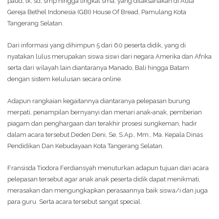
paud, tk, sd, smp hingga tingkat sma, yang dilaksanakan di Aula
Gereja Bethel Indonesia (GBI) House Of Bread, Pamulang Kota
Tangerang Selatan.
Dari informasi yang dihimpun 5 dari 60 peserta didik, yang di
nyatakan lulus merupakan siswa siswi dari negara Amerika dan Afrika
serta dari wilayah lain diantaranya Manado, Bali hingga Batam
dengan sistem kelulusan secara online.
Adapun rangkaian kegaitannya diantaranya pelepasan burung
merpati, penampilan bernyanyi dan menari anak-anak, pemberian
piagam dan penghargaan dan terakhir prosesi sungkeman, hadir
dalam acara tersebut Deden Deni, Se, S.Ap., Mm., Ma. Kepala Dinas
Pendidikan Dan Kebudayaan Kota Tangerang Selatan.
Fransisda Tiodora Ferdiansyah menuturkan adapun tujuan dari acara
pelepasan tersebut agar anak anak peserta didik dapat menikmati,
merasakan dan mengungkapkan perasaannya baik siswa/i dan juga
para guru. Serta acara tersebut sangat special.