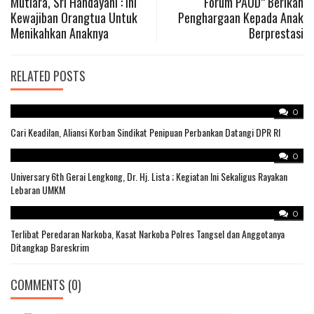
Mutiara, Sri Handayani : Ini
“Forum PAUD” Berikan
navigation
Kewajiban Orangtua Untuk
Penghargaan Kepada Anak
Menikahkan Anaknya
Berprestasi
RELATED POSTS
0
Cari Keadilan, Aliansi Korban Sindikat Penipuan Perbankan Datangi DPR RI
0
Universary 6th Gerai Lengkong, Dr. Hj. Lista ; Kegiatan Ini Sekaligus Rayakan
Lebaran UMKM
0
Terlibat Peredaran Narkoba, Kasat Narkoba Polres Tangsel dan Anggotanya
Ditangkap Bareskrim
COMMENTS
(0)