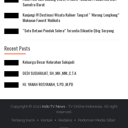
Sumatra Barat
Kunjungi !!! Destinasi Wisata Kuliner Tangsel “ Warung Lengkong”
Makanan Favorit Walikota
“Soto Betawi Pondok Selera” Tersedia Dikantin Qbig Serpong
Recent Posts
Keluarga Besar Kelurahan Sukajadi
DEDI SUDARAJAT, SH.,MH.,MM.,C.T.A
HJ. YANAH ROSYANAH, S.PD.,M.PD
Copyright © 2021
Indo TV News
- TV Online Indonesia. All right
reserved.
Tentang Kami
Kontak
Redaksi
Pedoman Media Siber