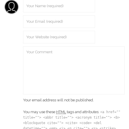
Your email address will not be published.
You may use these
HTML
tags and attributes:
<a href=""
title=""> <abbr title=""> <acronym title=""> <b>
<blockquote cite=""> <cite> <code> <del
datetime=""> <em> <i> <q cite=""> <s> <strike>