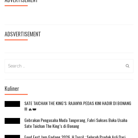
ADSVERTISEMENT
Search
for:
Kuliner
SATE TAICHAN THE KING’S: RAJANYA PEDAS KINI HADIR DI BONANG
!!! 🔥👑
Gebrakan Pengusaha Muda Tangerang, Fahri Sukses Buka Usaha
Sate Taichan The King’s di Bonang
Food Fest Jam Gadang 2026, H.Tasril : Seluruh Produk Asli Dari