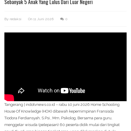
Sebanyak 5 Anak Yang Lulus Dari Luar Negeri
By
redaksi
On
11 Juni 2026
0
Tangerang | indotvnews.co.id – rabu 10 juni 2026 Home Schooling
House Of Knowledge (HOK) dibawah kepemimpinan Fransisda
Tiodora Ferdiansyah, S.Psi., Mm, Psikolog, Bersama para guru,
menggelar wisuda (pelepasan) 60 peserta didik mulai dari tingkat