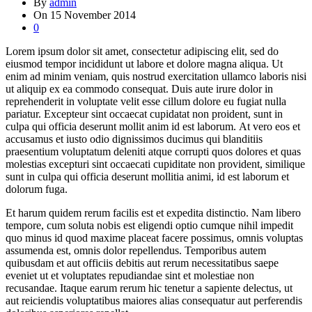
By
admin
On
15 November 2014
0
L
orem ipsum dolor sit amet, consectetur adipiscing elit, sed do
eiusmod tempor incididunt ut labore et dolore magna aliqua. Ut
enim ad minim veniam, quis nostrud exercitation ullamco laboris nisi
ut aliquip ex ea commodo consequat. Duis aute irure dolor in
reprehenderit in voluptate velit esse cillum dolore eu fugiat nulla
pariatur. Excepteur sint occaecat cupidatat non proident, sunt in
culpa qui officia deserunt mollit anim id est laborum. At vero eos et
accusamus et iusto odio dignissimos ducimus qui blanditiis
praesentium voluptatum deleniti atque corrupti quos dolores et quas
molestias excepturi sint occaecati cupiditate non provident, similique
sunt in culpa qui officia deserunt mollitia animi, id est laborum et
dolorum fuga.
Et harum quidem rerum facilis est et expedita distinctio. Nam libero
tempore, cum soluta nobis est eligendi optio cumque nihil impedit
quo minus id quod maxime placeat facere possimus, omnis voluptas
assumenda est, omnis dolor repellendus. Temporibus autem
quibusdam et aut officiis debitis aut rerum necessitatibus saepe
eveniet ut et voluptates repudiandae sint et molestiae non
recusandae. Itaque earum rerum hic tenetur a sapiente delectus, ut
aut reiciendis voluptatibus maiores alias consequatur aut perferendis