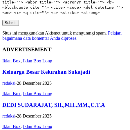
title=""> <abbr title=""> <acronym title=""> <b>
<blockquote cite=""> <cite> <code> <del datetime="">
<em> <i> <q cite=""> <s> <strike> <strong>
Submit
Situs ini menggunakan Akismet untuk mengurangi spam.
Pelajari
bagaimana data komentar Anda diproses
.
ADVERTISEMENT
Iklan Box
,
Iklan Box Long
Keluarga Besar Kelurahan Sukajadi
redaksi
-
28 Desember 2025
Iklan Box
,
Iklan Box Long
DEDI SUDARAJAT, SH.,MH.,MM.,C.T.A
redaksi
-
28 Desember 2025
Iklan Box
,
Iklan Box Long