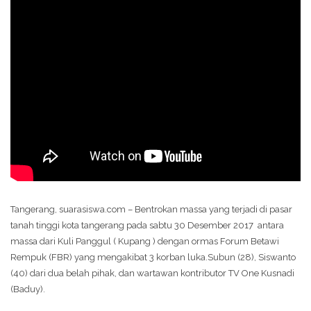
Tangerang, suarasiswa.com – Bentrokan massa yang terjadi di pasar
tanah tinggi kota tangerang pada sabtu 30 Desember 2017 antara
massa dari Kuli Panggul ( Kupang ) dengan ormas Forum Betawi
Rempuk (FBR) yang mengakibat 3 korban luka.Subun (28), Siswanto
(40) dari dua belah pihak, dan wartawan kontributor TV One Kusnadi
(Baduy).