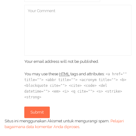
Your email address will not be published.
You may use these
HTML
tags and attributes:
<a href=""
title=""> <abbr title=""> <acronym title=""> <b>
<blockquote cite=""> <cite> <code> <del
datetime=""> <em> <i> <q cite=""> <s> <strike>
<strong>
Submit
Situs ini menggunakan Akismet untuk mengurangi spam.
Pelajari
bagaimana data komentar Anda diproses
.