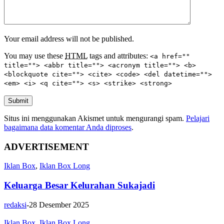
Your email address will not be published.
You may use these
HTML
tags and attributes:
<a href=""
title=""> <abbr title=""> <acronym title=""> <b>
<blockquote cite=""> <cite> <code> <del datetime="">
<em> <i> <q cite=""> <s> <strike> <strong>
Submit
Situs ini menggunakan Akismet untuk mengurangi spam.
Pelajari
bagaimana data komentar Anda diproses
.
ADVERTISEMENT
Iklan Box
,
Iklan Box Long
Keluarga Besar Kelurahan Sukajadi
redaksi
-
28 Desember 2025
Iklan Box
,
Iklan Box Long