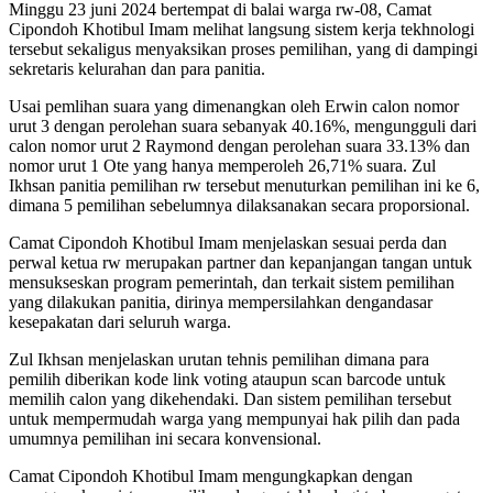
Minggu 23 juni 2024 bertempat di balai warga rw-08, Camat
Cipondoh Khotibul Imam melihat langsung sistem kerja tekhnologi
tersebut sekaligus menyaksikan proses pemilihan, yang di dampingi
sekretaris kelurahan dan para panitia.
Usai pemlihan suara yang dimenangkan oleh Erwin calon nomor
urut 3 dengan perolehan suara sebanyak 40.16%, mengungguli dari
calon nomor urut 2 Raymond dengan perolehan suara 33.13% dan
nomor urut 1 Ote yang hanya memperoleh 26,71% suara. Zul
Ikhsan panitia pemilihan rw tersebut menuturkan pemilihan ini ke 6,
dimana 5 pemilihan sebelumnya dilaksanakan secara proporsional.
Camat Cipondoh Khotibul Imam menjelaskan sesuai perda dan
perwal ketua rw merupakan partner dan kepanjangan tangan untuk
mensukseskan program pemerintah, dan terkait sistem pemilihan
yang dilakukan panitia, dirinya mempersilahkan dengandasar
kesepakatan dari seluruh warga.
Zul Ikhsan menjelaskan urutan tehnis pemilihan dimana para
pemilih diberikan kode link voting ataupun scan barcode untuk
memilih calon yang dikehendaki. Dan sistem pemilihan tersebut
untuk mempermudah warga yang mempunyai hak pilih dan pada
umumnya pemilihan ini secara konvensional.
Camat Cipondoh Khotibul Imam mengungkapkan dengan