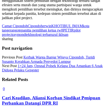
menggunakan sistem pemilihan dengan tekhnologi terbaru sangat
efesien serta murah dan yang utama partisipasi warga untuk
mengikuti pemilihan tersebut meningkat, dan dirinya mengucapkan
selamat kepada panitia, kedepan sistem pemilihan tersebut akan di
jadikan pilot project.
Camat Cipondoh
Cipondoh
erwin
KHOTIBUL IMAM
kota
tangerang
ote
panitia pemilihan ketua rw8
PETIR
pilot
project
raymond
tekhnologi terbaru
zul ikhsan
sharing
Post navigation
Previous Post
Kerbak Warga Banjar Wijaya Cipondoh, Turidi
Susanto Kerahkan Armada Penyedot Lumpur
Next Post
1×24 Jam, Opsnal Polsek Kelapa Dua Amankan 6 Anak
Diduga Pelaku Gengster
Related Posts
0
Cari Keadilan, Aliansi Korban Sindikat Penipuan
Perbankan Datangi DPR RI