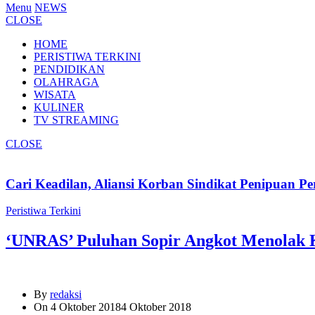
Menu
NEWS
CLOSE
HOME
PERISTIWA TERKINI
PENDIDIKAN
OLAHRAGA
WISATA
KULINER
TV STREAMING
CLOSE
Cari Keadilan, Aliansi Korban Sindikat Penipuan 
Peristiwa Terkini
‘UNRAS’ Puluhan Sopir Angkot Menolak K
By
redaksi
On
4 Oktober 2018
4 Oktober 2018