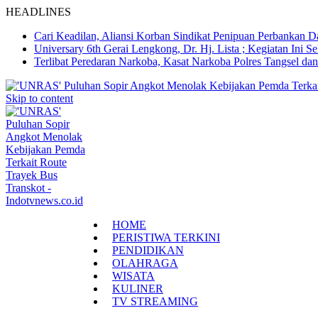
HEADLINES
Cari Keadilan, Aliansi Korban Sindikat Penipuan Perbankan 
Universary 6th Gerai Lengkong, Dr. Hj. Lista ; Kegiatan In
Terlibat Peredaran Narkoba, Kasat Narkoba Polres Tangsel d
Skip to content
HOME
PERISTIWA TERKINI
PENDIDIKAN
OLAHRAGA
WISATA
KULINER
TV STREAMING