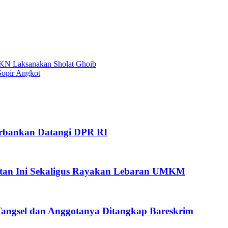
SMKN Laksanakan Sholat Ghoib
Sopir Angkot
Perbankan Datangi DPR RI
giatan Ini Sekaligus Rayakan Lebaran UMKM
 Tangsel dan Anggotanya Ditangkap Bareskrim