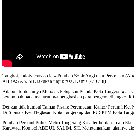
Tangkot, indotvnews.co.id – Puluhan Sopir Angkutan Perkotaan (Ang
ABBAS AS. SH. lakukan unjuk rasa, Kamis (4/10/18)
Adapun tuntutannya Menolak kebijakan Pemda Kota Tangerang atas be
berdampak pada menurunnya penghasilan para pengemudi angkot R.
Dengan titik kumpul Taman Pisang Perempatan Kantor Perum l Kel 
Dr Sitanala Kec Neglasari Kota Tangerang dan PUSPEM Kota Tanger
Puluhan Personil Polres Metro Tangerang Kota terdiri dari Team 
Karawaci Kompol ABDUL SALIM, SH. Mengamankan jalannya aksi