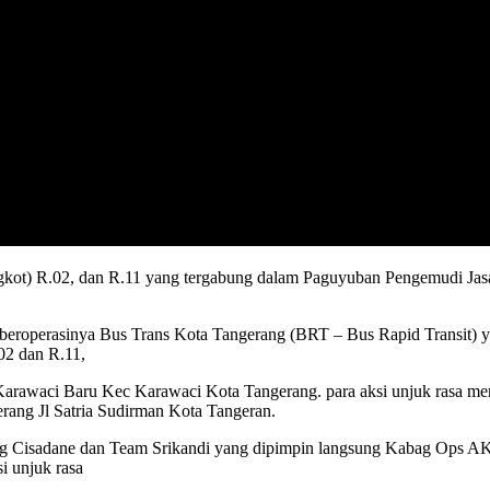
kot) R.02, dan R.11 yang tergabung dalam Paguyuban Pengemudi Jasa 
roperasinya Bus Trans Kota Tangerang (BRT – Bus Rapid Transit) yg 
02 dan R.11,
Karawaci Baru Kec Karawaci Kota Tangerang. para aksi unjuk rasa 
ang Jl Satria Sudirman Kota Tangeran.
Elang Cisadane dan Team Srikandi yang dipimpin langsung Kabag Op
 unjuk rasa