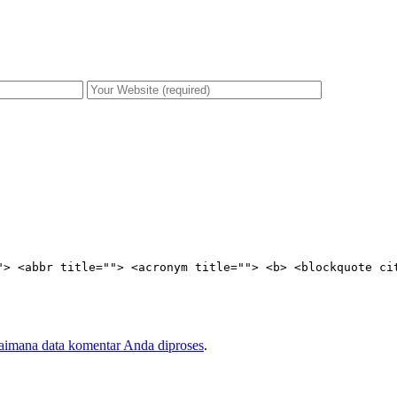
"> <abbr title=""> <acronym title=""> <b> <blockquote ci
gaimana data komentar Anda diproses
.