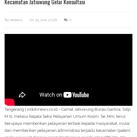
Kecamatan Jatiuwung Gelar Konsultasi
By
redaksi
On
25 Juni 2026
0
Tangerang | indotvnews.co.id – Camat Jatiuwung Buceu Gartina, Sstp,
M.Si, melalui Kepala Seksi Pelayanan Umum Kosim, Se.,Mm, terus
berupaya memberikan pelayanan terbaik kepada masyarakat, mulai
dari memberikan pelayanan administrasi terpadu kecamatan (paten),