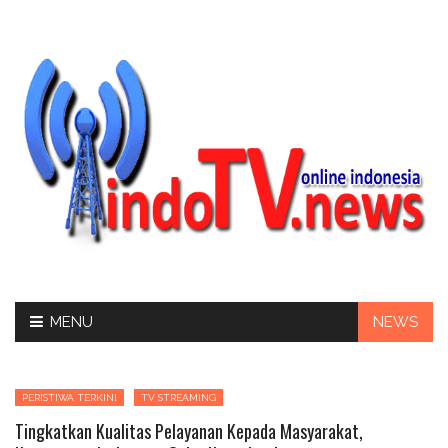
Skip
MENU
NEWS
to
content
PERISTIWA TERKINI
TV STREAMING
Tingkatkan Kualitas Pelayanan Kepada Masyarakat,