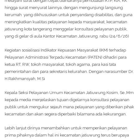
melayani surat dengan cepat diantaranya pembuatan KTP, KIA, KK
hingga surat menyurat lainnya, dengan mengunjungi langsung
kerumah yang dikhususkan untuk penyandang disabilitas, dan guna
meningkatkan kualitas pelayanan kepada masyarakat, kecamatan
jatiuwung kota tangerang menggelar konsultasi pelayanan publik,
yang di gelar di aula Kantor Kecamatan Jatiuwung. rabu (24/6/26)
Kegiatan sosialisasi Indikator Kepuasan Masyarakat (IKM) terhadap
Pelayanan Administrasi Terpadu Kecamatan (PATEN) dihadiri para
ketua RT, RW, tokoh masyarakat, tokoh agama, para kasi tata
pemerintahan dan para sekretaris kelurahan. Dengan narasumber Dr.
H.Rakhmansyah, M.Si
Kepala Seksi Pelayanan Umum Kecamatan Jatiuwung Kosim, Se.,Mm
kepada media menjelaskan tujuan digelarnya konsultasi pelayanan
publik untuk mengukur sejauh mana pelayanan yang diberikan pihak
kecamatan dan akan segera diperbaiki bilamana ada kekurangan.
Lebih lanjut dirinya menambahkan untuk memperikan pelayanan
prima pihaknya dalam hal ini kecamatan jatiuwung terus berupaya