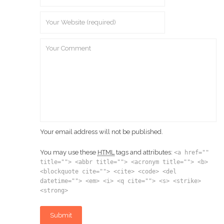
Your email address will not be published.
You may use these
HTML
tags and attributes:
<a href=""
title=""> <abbr title=""> <acronym title=""> <b>
<blockquote cite=""> <cite> <code> <del
datetime=""> <em> <i> <q cite=""> <s> <strike>
<strong>
Submit