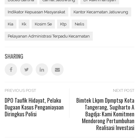
Indikator Kepuasan Masyarakat
Kantor Kecamatan Jatiuwung
Kia
Kk
Kosim Se
Ktp
Nelis
Pelayanan Administrasi Terpadu Kecamatan
SHARING
Post
PREVIOUS POST
NEXT POST
DPO Taufik Hidayat, Pelaku
Bimtek Lkpm Dpmptsp Kota
Dugaan Kasus Penganiayaan
Tangerang, Sugiharto A
navigation
Diringkus Polisi
Bagdja: Kami Komitmen
Mendorong Pertumbuhan
Realisasi Investasi