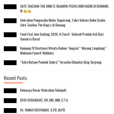
SATE TAICHAN THE KING’S: RAJANYA PEDAS KINI HADIR DI BONANG
!!!
Gebrakan Pengusaha Muda Tangerang, Fahri Sukses Buka Usaha
Sate Taichan The King’s di Bonang
Food Fest Jam Gadang 2026, H.Tasril : Seluruh Produk Asli Dari
Sumatra Barat
Kunjungi !!! Destinasi Wisata Kuliner Tangsel “ Warung Lengkong”
Makanan Favorit Walikota
“Soto Betawi Pondok Selera” Tersedia Dikantin Qbig Serpong
Recent Posts
Keluarga Besar Kelurahan Sukajadi
DEDI SUDARAJAT, SH.,MH.,MM.,C.T.A
HJ. YANAH ROSYANAH, S.PD.,M.PD