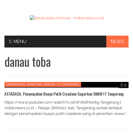
Skip
MENU
NEWS
to
content
danau toba
,
,
PENDIDIKAN
PERISTIWA TERKINI
TV STREAMING
0
ASTADASA, Penampakan Buaya Putih Cisadane Gegerkan SMAN 17 Tangerang
https://www.youtube.com/watch?v=oDWWdiMsK8g Tangerang |
indotvnews.co.id – Pelajar SMAN17, Kab. Tangerang sontak terkejut
dengan penampakan buaya putih cisadane yang di perankan siswa/i
kelas 11 ips 1 dalam…
IKLAN BOX
,