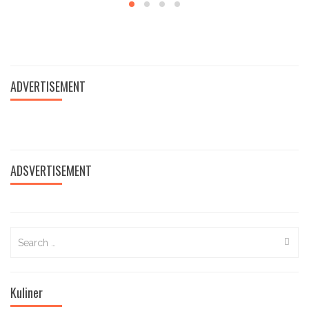
IKLAN BOX 2
HARI
ADVERTISEMENT
PAHLAWAN
redaksi
-
9
November
ADSVERTISEMENT
2021
Search
for:
Kuliner