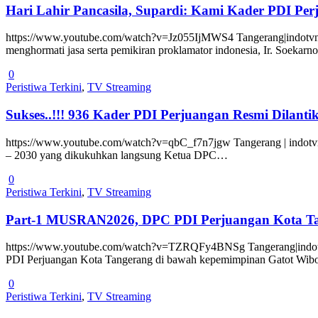
Hari Lahir Pancasila, Supardi: Kami Kader PDI Pe
https://www.youtube.com/watch?v=Jz055IjMWS4 Tangerang|indotvnew
menghormati jasa serta pemikiran proklamator indonesia, Ir. Soekar
0
Peristiwa Terkini
,
TV Streaming
Sukses..!!! 936 Kader PDI Perjuangan Resmi Dilanti
https://www.youtube.com/watch?v=qbC_f7n7jgw Tangerang | indotvn
– 2030 yang dikukuhkan langsung Ketua DPC…
0
Peristiwa Terkini
,
TV Streaming
Part-1 MUSRAN2026, DPC PDI Perjuangan Kota Tan
https://www.youtube.com/watch?v=TZRQFy4BNSg Tangerang|indotvn
PDI Perjuangan Kota Tangerang di bawah kepemimpinan Gatot Wi
0
Peristiwa Terkini
,
TV Streaming