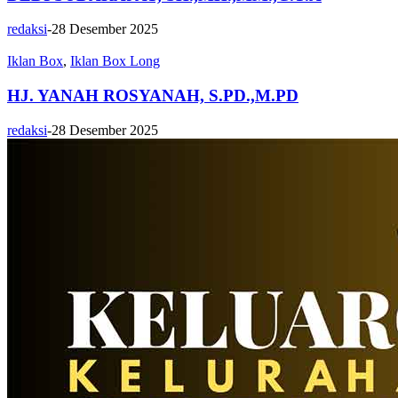
redaksi
-
28 Desember 2025
Iklan Box
,
Iklan Box Long
HJ. YANAH ROSYANAH, S.PD.,M.PD
redaksi
-
28 Desember 2025