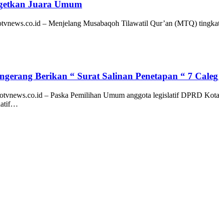
rgetkan Juara Umum
ews.co.id – Menjelang Musabaqoh Tilawatil Qur’an (MTQ) tingkat K
erang Berikan “ Surat Salinan Penetapan “ 7 Caleg 
news.co.id – Paska Pemilihan Umum anggota legislatif DPRD Kota 
latif…