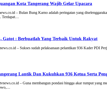
rjuangan Kota Tangerang Wajib Gelar Upacara
s.co.id – Bulan Bung Karno adalah peringatan yang diselenggarakan
no. Terdapat…
k, Gatot : Berbuatlah Yang Terbaik Untuk Rakyat
ews.co.id – Sukses sudah pelaksanaan pelantikan 936 Kader PDI Per
gerang Lantik Dan Kukuhkan 936 Ketua Serta Peng
ews.co.id – Guna membangun pondasi hingga akar rumput yang men
bowo,…