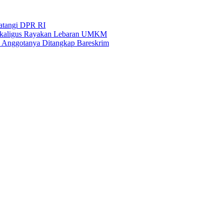
Datangi DPR RI
i Sekaligus Rayakan Lebaran UMKM
an Anggotanya Ditangkap Bareskrim