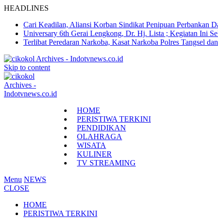
HEADLINES
Cari Keadilan, Aliansi Korban Sindikat Penipuan Perbankan 
Universary 6th Gerai Lengkong, Dr. Hj. Lista ; Kegiatan In
Terlibat Peredaran Narkoba, Kasat Narkoba Polres Tangsel d
Skip to content
HOME
PERISTIWA TERKINI
PENDIDIKAN
OLAHRAGA
WISATA
KULINER
TV STREAMING
Menu
NEWS
CLOSE
HOME
PERISTIWA TERKINI