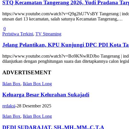
STQ Kecamatan Tangerang 2026, Yudi Pradana Ta
https://www.youtube.com/watch?v=Q9g2hU7VsBY Tangerang | indotvn
utusan dari 13 kecamatan, salah satunya Kecamatan Tangerang,…
0
Peristiwa Terkini
,
TV Streaming
Jelang Pelantikan, KPU Kunjungi DPC PDI Kota Tang
https://www.youtube.com/watch?v=Bo9KNwRDJbo Tangerang | indotv
dilanjutkan dengan penghitungan suara dan ditetapkannya calon legis
ADVERTISEMENT
Iklan Box
,
Iklan Box Long
Keluarga Besar Kelurahan Sukajadi
redaksi
-
28 Desember 2025
Iklan Box
,
Iklan Box Long
DEDI SUDARAJAT, SH.,MH.,MM.,C.T.A