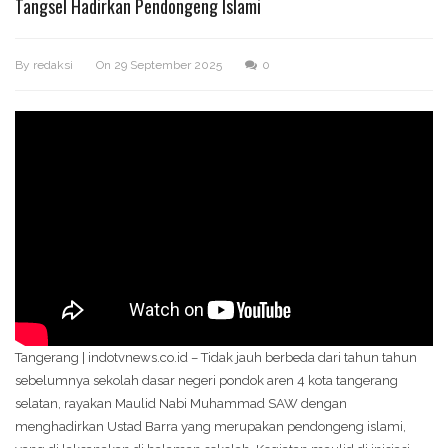
Tangsel Hadirkan Pendongeng Islami
By
redaksi
On
29 September 2025
0
Tangerang | indotvnews.co.id – Tidak jauh berbeda dari tahun tahun
sebelumnya sekolah dasar negeri pondok aren 4 kota tangerang
selatan, rayakan Maulid Nabi Muhammad SAW dengan
menghadirkan Ustad Barra yang merupakan pendongeng islami,