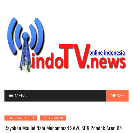
Skip
MENU
NEWS
to
content
PERISTIWA TERKINI
TV STREAMING
Rayakan Maulid Nabi Muhammad SAW, SDN Pondok Aren 04