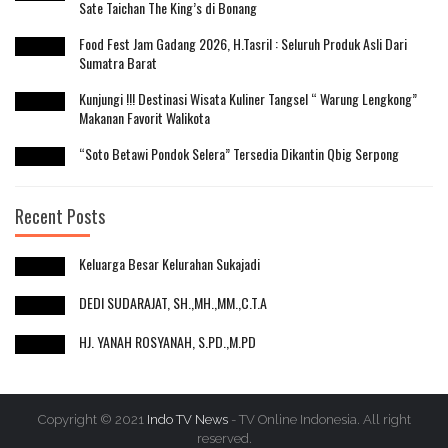
Sate Taichan The King’s di Bonang
Food Fest Jam Gadang 2026, H.Tasril : Seluruh Produk Asli Dari
Sumatra Barat
Kunjungi !!! Destinasi Wisata Kuliner Tangsel “ Warung Lengkong”
Makanan Favorit Walikota
“Soto Betawi Pondok Selera” Tersedia Dikantin Qbig Serpong
Recent Posts
Keluarga Besar Kelurahan Sukajadi
DEDI SUDARAJAT, SH.,MH.,MM.,C.T.A
HJ. YANAH ROSYANAH, S.PD.,M.PD
Copyright © 2021
Indo TV News
- TV Online Indonesia. All right
reserved.