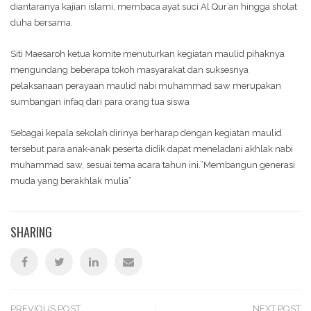
diantaranya kajian islami, membaca ayat suci Al Qur’an hingga sholat
duha bersama.
Siti Maesaroh ketua komite menuturkan kegiatan maulid pihaknya
mengundang beberapa tokoh masyarakat dan suksesnya
pelaksanaan perayaan maulid nabi muhammad saw merupakan
sumbangan infaq dari para orang tua siswa
Sebagai kepala sekolah dirinya berharap dengan kegiatan maulid
tersebut para anak-anak peserta didik dapat meneladani akhlak nabi
muhammad saw, sesuai tema acara tahun ini.”Membangun generasi
muda yang berakhlak mulia”
SHARING
PREVIOUS POST
NEXT POST