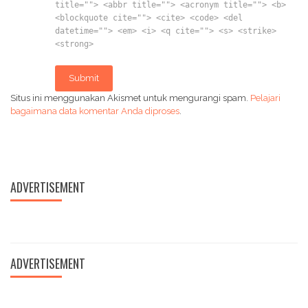
title=""> <abbr title=""> <acronym title=""> <b>
<blockquote cite=""> <cite> <code> <del
datetime=""> <em> <i> <q cite=""> <s> <strike>
<strong>
Submit
Situs ini menggunakan Akismet untuk mengurangi spam.
Pelajari
bagaimana data komentar Anda diproses
.
ADVERTISEMENT
ADVERTISEMENT