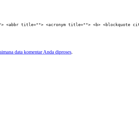
"> <abbr title=""> <acronym title=""> <b> <blockquote ci
gaimana data komentar Anda diproses
.