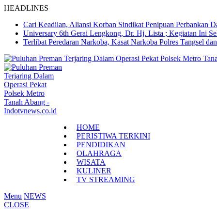
HEADLINES
Cari Keadilan, Aliansi Korban Sindikat Penipuan Perbankan 
Universary 6th Gerai Lengkong, Dr. Hj. Lista ; Kegiatan In
Terlibat Peredaran Narkoba, Kasat Narkoba Polres Tangsel d
Skip
to
content
HOME
PERISTIWA TERKINI
PENDIDIKAN
OLAHRAGA
WISATA
KULINER
TV STREAMING
Menu
NEWS
CLOSE