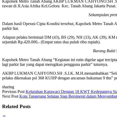
Kapolsek Metro Tanah Abang AKBP LUKMAN CAHYONO.SH .S.I.K, M.H
rawan di Jl.Asia Afrika Kel.Gelora Kec. Tanah Abang Jakarta Pusat.
Sekumpulan prema
Dalam hasil Operasi Cipta Kondisi tersebut, Kapolsek Metro Tanah 
parkir liar.
Adapun pelaku berinisial DM (43), BS (29), NH (33), AK (39), KM (4
sejumlah Rp.420.000,- (Empat ratus dua puluh ribu rupiah).
Barang Bukti 
Kapolsek Metro Tanah Abang “Kegiatan ini rutin digelar agar tercipt
lagi parkir liar yang dapat merugikan pengguna parkir” tuturnya.
AKBP LUKMAN CAHYONO.SH .S.I.K, M.H.menambahkan “Selanjutnya 
pelaku dikenakan psl 368 KUHP dengan ancaman hukuman 9 thn” p
sharing
Post
Previous Post
Kelurahan Karawaci Dengan 18 KWT Kedepannya Siap
Next Post
Kota Tangerang Selatan Siap Bersinergi dalam Menya
navigation
Related Posts
0