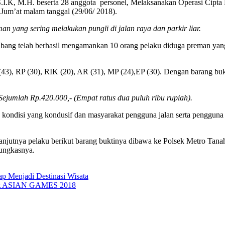
. beserta 28 anggota personel, Melaksanakan Operasi Cipta Kond
 Jum’at malam tanggal (29/06/ 2018).
n yang sering melakukan pungli di jalan raya dan parkir liar.
Abang telah berhasil mengamankan 10 orang pelaku diduga preman yang 
3), RP (30), RIK (20), AR (31), MP (24),EP (30). Dengan barang bukti
Sejumlah Rp.420.000,- (Empat ratus dua puluh ribu rupiah).
a kondisi yang kondusif dan masyarakat pengguna jalan serta pengguna
pelaku berikut barang buktinya dibawa ke Polsek Metro Tanah Ab
ungkasnya.
 Menjadi Destinasi Wisata
mbut ASIAN GAMES 2018