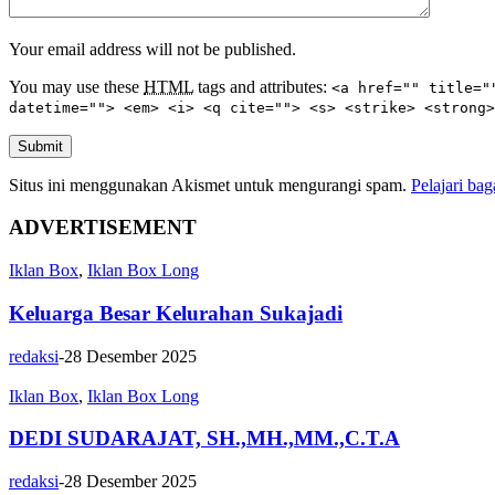
Your email address will not be published.
You may use these
HTML
tags and attributes:
<a href="" title="
datetime=""> <em> <i> <q cite=""> <s> <strike> <strong>
Submit
Situs ini menggunakan Akismet untuk mengurangi spam.
Pelajari ba
ADVERTISEMENT
Iklan Box
,
Iklan Box Long
Keluarga Besar Kelurahan Sukajadi
redaksi
-
28 Desember 2025
Iklan Box
,
Iklan Box Long
DEDI SUDARAJAT, SH.,MH.,MM.,C.T.A
redaksi
-
28 Desember 2025