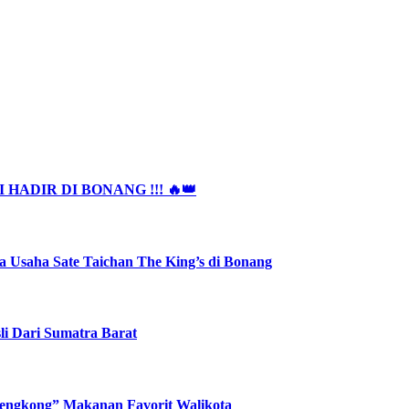
HADIR DI BONANG !!! 🔥👑
 Usaha Sate Taichan The King’s di Bonang
li Dari Sumatra Barat
 Lengkong” Makanan Favorit Walikota