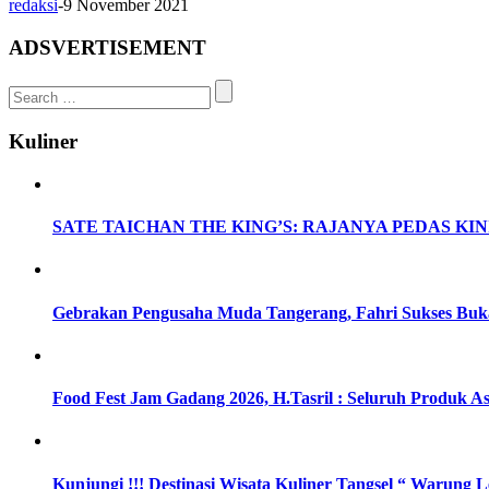
redaksi
-
9 November 2021
ADSVERTISEMENT
Search
for:
Kuliner
SATE TAICHAN THE KING’S: RAJANYA PEDAS KINI 
Gebrakan Pengusaha Muda Tangerang, Fahri Sukses Buka
Food Fest Jam Gadang 2026, H.Tasril : Seluruh Produk As
Kunjungi !!! Destinasi Wisata Kuliner Tangsel “ Warung