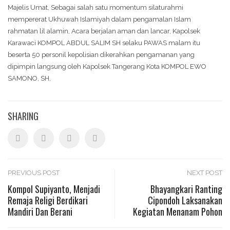
Majelis Umat, Sebagai salah satu momentum silaturahmi
mempererat Ukhuwah Islamiyah dalam pengamalan Islam
rahmatan lil alamin, Acara berjalan aman dan lancar, Kapolsek
Karawaci KOMPOL ABDUL SALIM SH selaku PAWAS malam itu
beserta 50 personil kepolisian dikerahkan pengamanan yang
dipimpin langsung oleh Kapolsek Tangerang Kota KOMPOL EWO
SAMONO, SH.
SHARING
Post
PREVIOUS POST
NEXT POST
Kompol Supiyanto, Menjadi
Bhayangkari Ranting
Remaja Religi Berdikari
Cipondoh Laksanakan
navigation
Mandiri Dan Berani
Kegiatan Menanam Pohon