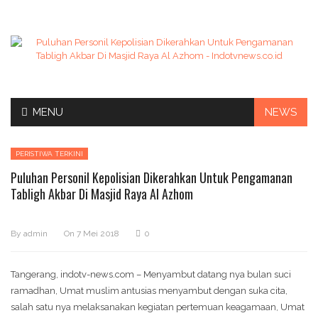
Skip
MENU
NEWS
to
content
PERISTIWA TERKINI
Puluhan Personil Kepolisian Dikerahkan Untuk Pengamanan
Tabligh Akbar Di Masjid Raya Al Azhom
By
admin
On
7 Mei 2018
0
Tangerang, indotv-news.com – Menyambut datang nya bulan suci
ramadhan, Umat muslim antusias menyambut dengan suka cita,
salah satu nya melaksanakan kegiatan pertemuan keagamaan, Umat