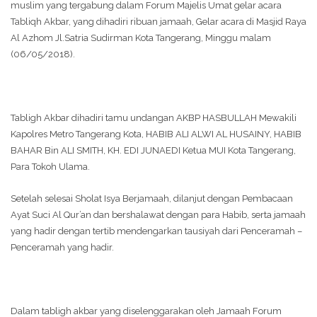
muslim yang tergabung dalam Forum Majelis Umat gelar acara
Tabliqh Akbar, yang dihadiri ribuan jamaah, Gelar acara di Masjid Raya
Al Azhom Jl.Satria Sudirman Kota Tangerang, Minggu malam
(06/05/2018).
Tabligh Akbar dihadiri tamu undangan AKBP HASBULLAH Mewakili
Kapolres Metro Tangerang Kota, HABIB ALI ALWI AL HUSAINY, HABIB
BAHAR Bin ALI SMITH, KH. EDI JUNAEDI Ketua MUI Kota Tangerang,
Para Tokoh Ulama.
Setelah selesai Sholat Isya Berjamaah, dilanjut dengan Pembacaan
Ayat Suci Al Qur’an dan bershalawat dengan para Habib, serta jamaah
yang hadir dengan tertib mendengarkan tausiyah dari Penceramah –
Penceramah yang hadir.
Dalam tabligh akbar yang diselenggarakan oleh Jamaah Forum