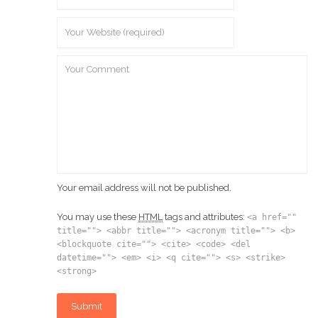
Your email address will not be published.
You may use these
HTML
tags and attributes:
<a href=""
title=""> <abbr title=""> <acronym title=""> <b>
<blockquote cite=""> <cite> <code> <del
datetime=""> <em> <i> <q cite=""> <s> <strike>
<strong>
Submit