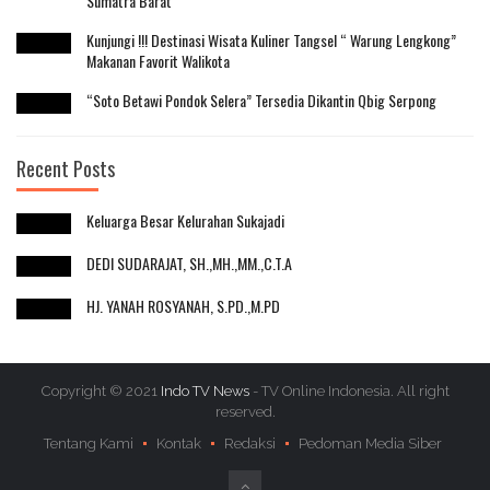
Sumatra Barat
Kunjungi !!! Destinasi Wisata Kuliner Tangsel “ Warung Lengkong”
Makanan Favorit Walikota
“Soto Betawi Pondok Selera” Tersedia Dikantin Qbig Serpong
Recent Posts
Keluarga Besar Kelurahan Sukajadi
DEDI SUDARAJAT, SH.,MH.,MM.,C.T.A
HJ. YANAH ROSYANAH, S.PD.,M.PD
Copyright © 2021
Indo TV News
- TV Online Indonesia. All right
reserved.
Tentang Kami
Kontak
Redaksi
Pedoman Media Siber