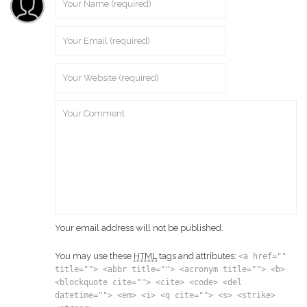
Your email address will not be published.
You may use these
HTML
tags and attributes:
<a href=""
title=""> <abbr title=""> <acronym title=""> <b>
<blockquote cite=""> <cite> <code> <del
datetime=""> <em> <i> <q cite=""> <s> <strike>