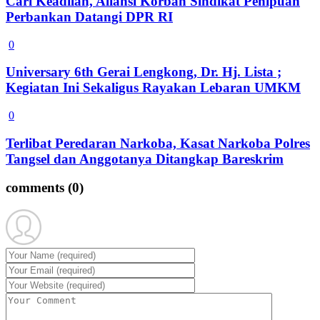
Cari Keadilan, Aliansi Korban Sindikat Penipuan
Perbankan Datangi DPR RI
0
Universary 6th Gerai Lengkong, Dr. Hj. Lista ;
Kegiatan Ini Sekaligus Rayakan Lebaran UMKM
0
Terlibat Peredaran Narkoba, Kasat Narkoba Polres
Tangsel dan Anggotanya Ditangkap Bareskrim
comments
(0)