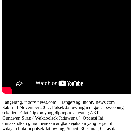
Tangerang, indotv-news.com – Tangerang, indotv-news.com –
Sabtu 11 November 2017, Polsek Jatiuwung menggelar sweeping
sekaligus Giat Cipkon yang dipimpin langsung AKP.
Gunawan,S.Ap ( Wakapolsek Jatiuwung ). Operasi Ini
dimaksudkan guna menekan angka kejahatan yang terjadi di
wilayah hukum polsek Jatiuwung, Seperti 3C Curat, Curas dan