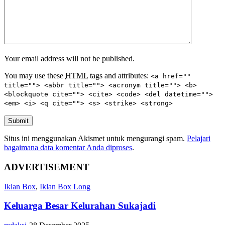
Your email address will not be published.
You may use these
HTML
tags and attributes:
<a href=""
title=""> <abbr title=""> <acronym title=""> <b>
<blockquote cite=""> <cite> <code> <del datetime="">
<em> <i> <q cite=""> <s> <strike> <strong>
Submit
Situs ini menggunakan Akismet untuk mengurangi spam.
Pelajari
bagaimana data komentar Anda diproses
.
ADVERTISEMENT
Iklan Box
,
Iklan Box Long
Keluarga Besar Kelurahan Sukajadi