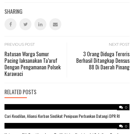
SHARING
Post
PREVIOUS POST
NEXT POST
Ratusan Warga Sumur
3 Orang Diduga Teroris
Pacing laksanakan Ta’aruf
Berhasil Ditangkap Densus
navigation
Dengan Pengamanan Polsek
88 Di Daerah Pinang
Karawaci
RELATED POSTS
0
Cari Keadilan, Aliansi Korban Sindikat Penipuan Perbankan Datangi DPR RI
0