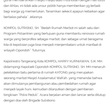
guna membersihkan masjid masjid atau mushollah dengan hati tulus
dan ikhlas, ini tidak ada unsur politik hanya memberikan yg terbaik
bagi warga yg memerlukan, Tanamkan sekecil apapun kebaikan agar
berbalas pahala”. Jelasnya.
KOMPOL SUTRISNO, SH. “Bedah Rumah Marbot ini salah satu dari
Program Polsantren yang bertujuan guna membantu renovasi rumah
warga yang berprofesi sebagai marbot, dan sebagai umat beragama
kita di kepolisian juga bisa menjadi menjembatani untuk manfaat di
wilayah Cipondoh”. Tuturnya.
Kapolrestro Tangerang Kota KOMPOL HARRY KURNIAWAN, S.IK. MH.
didampingi Kapolsek Cipondoh KOMPOL SUTRISNO, SH. MH menaruh
peletakkan batu pertama di rumah KATONG yang merupakan
seorang marbot Masjid Assalamatul Wafi’ah, yang menandai bahwa
akan dimulainya pembangunan atau pembedahan rumah agar
menjadi layak huni, kemudian dilanjutkan dengan pemberian
bingkisan “Polisi Peduli”. Acara berjalan aman dan lancar serta ditutup
dengan doa oleh Brigade Sulistiono.