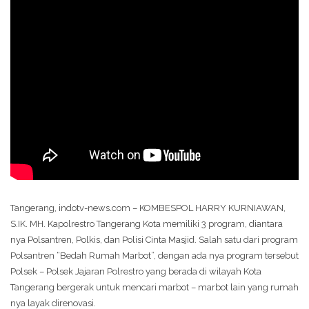
Tangerang, indotv-news.com – KOMBESPOL HARRY KURNIAWAN,
S.IK. MH. Kapolrestro Tangerang Kota memiliki 3 program, diantara
nya Polsantren, Polkis, dan Polisi Cinta Masjid. Salah satu dari program
Polsantren “Bedah Rumah Marbot”, dengan ada nya program tersebut
Polsek – Polsek Jajaran Polrestro yang berada di wilayah Kota
Tangerang bergerak untuk mencari marbot – marbot lain yang rumah
nya layak direnovasi.