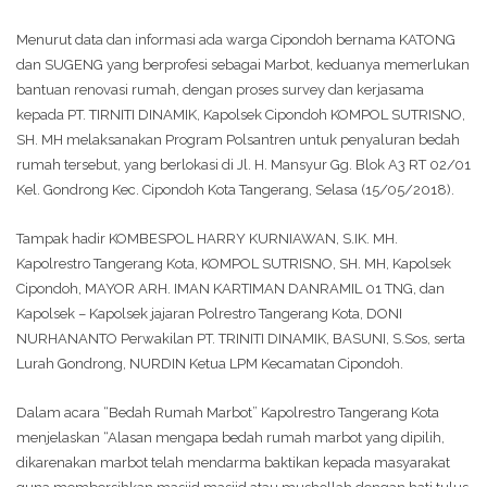
Menurut data dan informasi ada warga Cipondoh bernama KATONG
dan SUGENG yang berprofesi sebagai Marbot, keduanya memerlukan
bantuan renovasi rumah, dengan proses survey dan kerjasama
kepada PT. TIRNITI DINAMIK, Kapolsek Cipondoh KOMPOL SUTRISNO,
SH. MH melaksanakan Program Polsantren untuk penyaluran bedah
rumah tersebut, yang berlokasi di Jl. H. Mansyur Gg. Blok A3 RT 02/01
Kel. Gondrong Kec. Cipondoh Kota Tangerang, Selasa (15/05/2018).
Tampak hadir KOMBESPOL HARRY KURNIAWAN, S.IK. MH.
Kapolrestro Tangerang Kota, KOMPOL SUTRISNO, SH. MH, Kapolsek
Cipondoh, MAYOR ARH. IMAN KARTIMAN DANRAMIL 01 TNG, dan
Kapolsek – Kapolsek jajaran Polrestro Tangerang Kota, DONI
NURHANANTO Perwakilan PT. TRINITI DINAMIK, BASUNI, S.Sos, serta
Lurah Gondrong, NURDIN Ketua LPM Kecamatan Cipondoh.
Dalam acara “Bedah Rumah Marbot” Kapolrestro Tangerang Kota
menjelaskan “Alasan mengapa bedah rumah marbot yang dipilih,
dikarenakan marbot telah mendarma baktikan kepada masyarakat