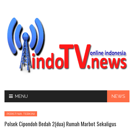
Skip
MENU
NEWS
to
content
PERISTIWA TERKINI
Polsek Cipondoh Bedah 2(dua) Rumah Marbot Sekaligus