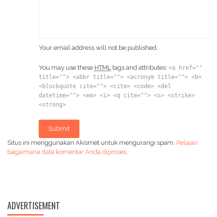
Your email address will not be published.
You may use these
HTML
tags and attributes:
<a href=""
title=""> <abbr title=""> <acronym title=""> <b>
<blockquote cite=""> <cite> <code> <del
datetime=""> <em> <i> <q cite=""> <s> <strike>
<strong>
Submit
Situs ini menggunakan Akismet untuk mengurangi spam.
Pelajari
bagaimana data komentar Anda diproses
.
ADVERTISEMENT