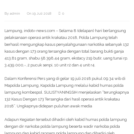
By
admin
On
19 Juli 2018
0
Lampung, indotv-news.com – Selama 8 (delapan) hari berlangsung
pelaksanaan operasi antik krakatau 2018, Polda Lampung telah
berhasil mengungkap kasus penyalahgunaan narkotika sebanyak 132
kasus dengan 173 orang tersangka dengan total barang bukti ganja
413,81 gram, shabu 58.398,44 gram, ekstacy 219 butir, uang tunai rp.
3.439.000,-, 2 pucuk senpi, 10 unit r2 dan 4 unit r4.
Dalam Konferensi Pers yang di gelar 19 juli 2018 pukul:09.34 wib di
Mapolda Lampung, Kapolda Lampung melalui kabid humas polda
lampung kombespol. SULISTYANINGSIH menjelaskan “terungkapnya
132 Kasus Dengan 173 Tersangka dari hasil operasi antik krakatau
2018”. Ungkapnya didepan puluhan awak media
Adapun Kegiatan tersebut dihadiri oleh kabid humas polda lampung
dengan dir narkoba polda lampung beserta wadir narkoba polda
lampung dan kabid propam polda lampung dan dihadiri oleh