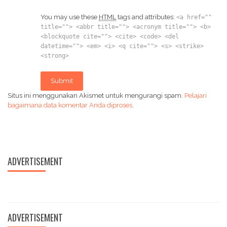
You may use these
HTML
tags and attributes:
<a href=""
title=""> <abbr title=""> <acronym title=""> <b>
<blockquote cite=""> <cite> <code> <del
datetime=""> <em> <i> <q cite=""> <s> <strike>
<strong>
Submit
Situs ini menggunakan Akismet untuk mengurangi spam.
Pelajari
bagaimana data komentar Anda diproses
.
ADVERTISEMENT
ADVERTISEMENT