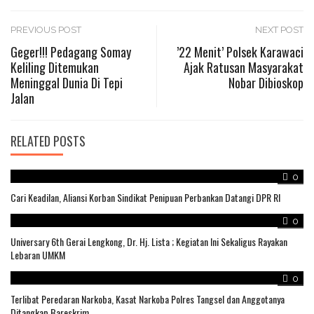
Post
PREVIOUS POST
NEXT POST
Geger!!! Pedagang Somay
’22 Menit’ Polsek Karawaci
Keliling Ditemukan
Ajak Ratusan Masyarakat
navigation
Meninggal Dunia Di Tepi
Nobar Dibioskop
Jalan
RELATED POSTS
0
Cari Keadilan, Aliansi Korban Sindikat Penipuan Perbankan Datangi DPR RI
0
Universary 6th Gerai Lengkong, Dr. Hj. Lista ; Kegiatan Ini Sekaligus Rayakan
Lebaran UMKM
0
Terlibat Peredaran Narkoba, Kasat Narkoba Polres Tangsel dan Anggotanya
Ditangkap Bareskrim