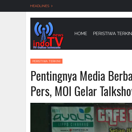
HEADLINES
Skip
to
content
HOME
PERISTIWA TERKIN
PERISTIWA TERKINI
Pentingnya Media Berb
Pers, MOI Gelar Talksh