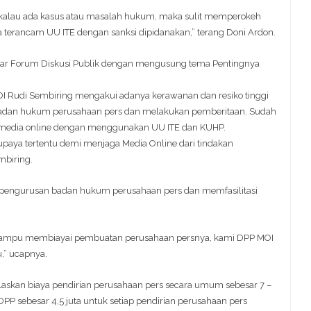
ia, kalau ada kasus atau masalah hukum, maka sulit memperokeh
a terancam UU ITE dengan sanksi dipidanakan,” terang Doni Ardon.
elar Forum Diskusi Publik dengan mengusung tema Pentingnya
 Rudi Sembiring mengakui adanya kerawanan dan resiko tinggi
i badan hukum perusahaan pers dan melakukan pemberitaan. Sudah
dan media online dengan menggunakan UU ITE dan KUHP.
upaya tertentu demi menjaga Media Online dari tindakan
mbiring.
pengurusan badan hukum perusahaan pers dan memfasilitasi
 mampu membiayai pembuatan perusahaan persnya, kami DPP MOI
,” ucapnya.
jelaskan biaya pendirian perusahaan pers secara umum sebesar 7 –
DPP sebesar 4,5 juta untuk setiap pendirian perusahaan pers