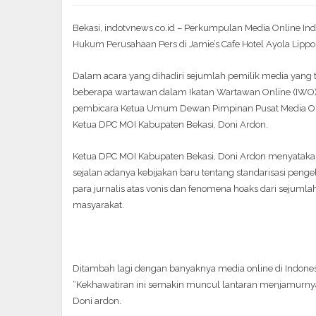
Bekasi, indotvnews.co.id – Perkumpulan Media Online I
Hukum Perusahaan Pers di Jamie’s Cafe Hotel Ayola Lippo
Dalam acara yang dihadiri sejumlah pemilik media yang 
beberapa wartawan dalam Ikatan Wartawan Online (IWO
pembicara Ketua Umum Dewan Pimpinan Pusat Media Onli
Ketua DPC MOI Kabupaten Bekasi, Doni Ardon.
Ketua DPC MOI Kabupaten Bekasi, Doni Ardon menyatakan
sejalan adanya kebijakan baru tentang standarisasi pengel
para jurnalis atas vonis dan fenomena hoaks dari sejumla
masyarakat.
Ditambah lagi dengan banyaknya media online di Indon
“Kekhawatiran ini semakin muncul lantaran menjamurnya m
Doni ardon.