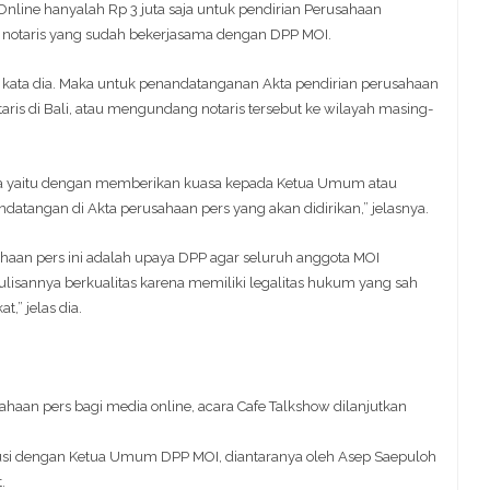
Online hanyalah Rp 3 juta saja untuk pendirian Perusahaan
eh notaris yang sudah bekerjasama dengan DPP MOI.
i,” kata dia. Maka untuk penandatanganan Akta pendirian perusahaan
taris di Bali, atau mengundang notaris tersebut ke wilayah masing-
iga yaitu dengan memberikan kuasa kepada Ketua Umum atau
atangan di Akta perusahaan pers yang akan didirikan,” jelasnya.
haan pers ini adalah upaya DPP agar seluruh anggota MOI
ulisannya berkualitas karena memiliki legalitas hukum yang sah
,” jelas dia.
aan pers bagi media online, acara Cafe Talkshow dilanjutkan
kusi dengan Ketua Umum DPP MOI, diantaranya oleh Asep Saepuloh
.