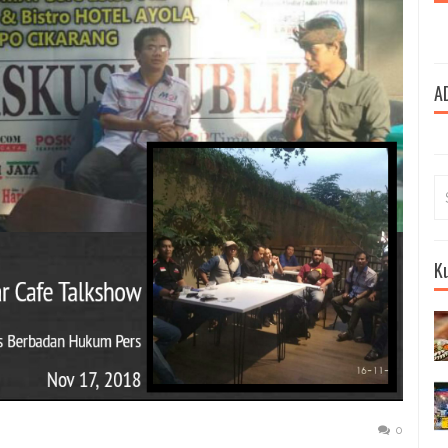
A
Se
for
Ku
0