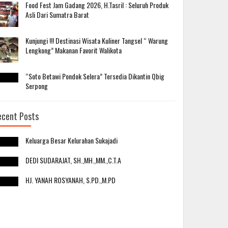
Food Fest Jam Gadang 2026, H.Tasril : Seluruh Produk
Asli Dari Sumatra Barat
Kunjungi !!! Destinasi Wisata Kuliner Tangsel “ Warung
Lengkong” Makanan Favorit Walikota
“Soto Betawi Pondok Selera” Tersedia Dikantin Qbig
Serpong
ecent Posts
Keluarga Besar Kelurahan Sukajadi
DEDI SUDARAJAT, SH.,MH.,MM.,C.T.A
HJ. YANAH ROSYANAH, S.PD.,M.PD