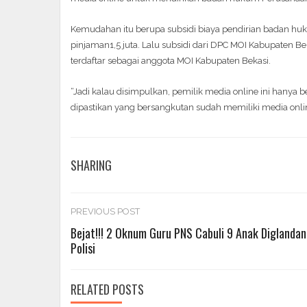
Kemudahan itu berupa subsidi biaya pendirian badan huku
pinjaman1,5 juta. Lalu subsidi dari DPC MOI Kabupaten Be
terdaftar sebagai anggota MOI Kabupaten Bekasi.
“Jadi kalau disimpulkan, pemilik media online ini hany
dipastikan yang bersangkutan sudah memiliki media online
SHARING
Post
PREVIOUS POST
Bejat!!! 2 Oknum Guru PNS Cabuli 9 Anak Diglanda
Polisi
navigation
RELATED POSTS