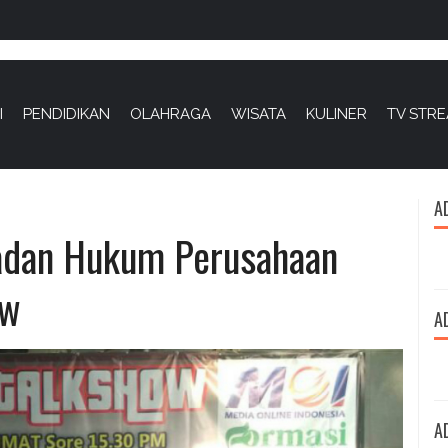
I
PENDIDIKAN
OLAHRAGA
WISATA
KULINER
TV STR
A
adan Hukum Perusahaan
ow
A
A