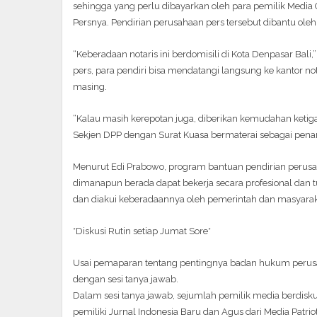
sehingga yang perlu dibayarkan oleh para pemilik Media 
Persnya. Pendirian perusahaan pers tersebut dibantu ol
“Keberadaan notaris ini berdomisili di Kota Denpasar Bal
pers, para pendiri bisa mendatangi langsung ke kantor no
masing.
“Kalau masih kerepotan juga, diberikan kemudahan ket
Sekjen DPP dengan Surat Kuasa bermaterai sebagai penand
Menurut Edi Prabowo, program bantuan pendirian perusa
dimanapun berada dapat bekerja secara profesional dan t
dan diakui keberadaannya oleh pemerintah dan masyarakat
*Diskusi Rutin setiap Jumat Sore*
Usai pemaparan tentang pentingnya badan hukum perusah
dengan sesi tanya jawab.
Dalam sesi tanya jawab, sejumlah pemilik media berdis
pemiliki Jurnal Indonesia Baru dan Agus dari Media Patriot