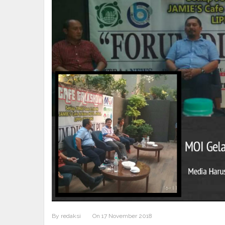
By
redaksi
On
17 November 2018