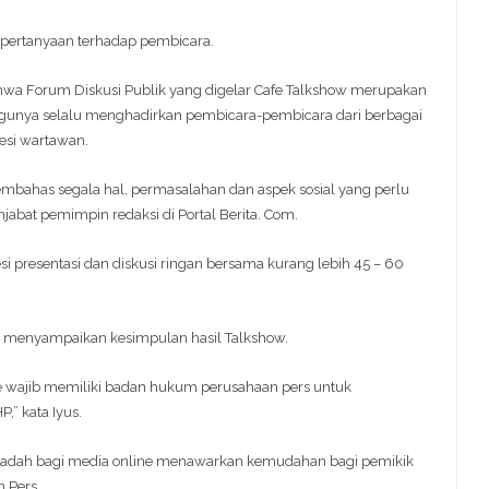
pertanyaan terhadap pembicara.
hwa Forum Diskusi Publik yang digelar Cafe Talkshow merupakan
nggunya selalu menghadirkan pembicara-pembicara dari berbagai
esi wartawan.
embahas segala hal, permasalahan dan aspek sosial yang perlu
njabat pemimpin redaksi di Portal Berita. Com.
i presentasi dan diskusi ringan bersama kurang lebih 45 – 60
a menyampaikan kesimpulan hasil Talkshow.
ne wajib memiliki badan hukum perusahaan pers untuk
,” kata Iyus.
wadah bagi media online menawarkan kemudahan bagi pemikik
 Pers.