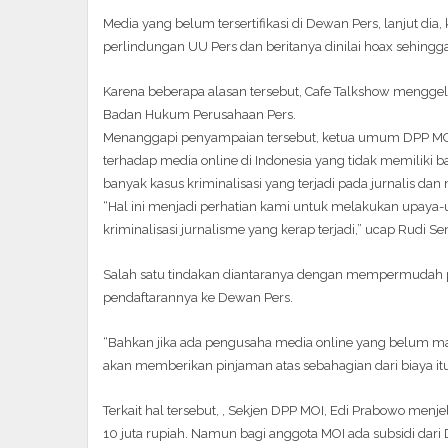
Media yang belum tersertifikasi di Dewan Pers, lanjut d
perlindungan UU Pers dan beritanya dinilai hoax sehingg
Karena beberapa alasan tersebut, Cafe Talkshow mengg
Badan Hukum Perusahaan Pers.
Menanggapi penyampaian tersebut, ketua umum DPP MOI
terhadap media online di Indonesia yang tidak memilik
banyak kasus kriminalisasi yang terjadi pada jurnalis 
“Hal ini menjadi perhatian kami untuk melakukan upaya-
kriminalisasi jurnalisme yang kerap terjadi,” ucap Rudi Se
Salah satu tindakan diantaranya dengan mempermudah 
pendaftarannya ke Dewan Pers.
“Bahkan jika ada pengusaha media online yang belum
akan memberikan pinjaman atas sebahagian dari biaya itu
Terkait hal tersebut, , Sekjen DPP MOI, Edi Prabowo men
10 juta rupiah. Namun bagi anggota MOI ada subsidi dari 