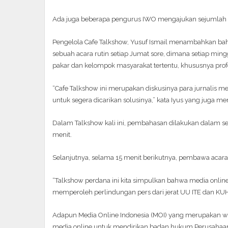
Ada juga beberapa pengurus IWO mengajukan sejumlah 
Pengelola Cafe Talkshow, Yusuf Ismail menambahkan ba
sebuah acara rutin setiap Jumat sore, dimana setiap mi
pakar dan kelompok masyarakat tertentu, khususnya prof
“Cafe Talkshow ini merupakan diskusinya para jurnalis m
untuk segera dicarikan solusinya,” kata Iyus yang juga me
Dalam Talkshow kali ini, pembahasan dilakukan dalam ses
menit.
Selanjutnya, selama 15 menit berikutnya, pembawa acar
“Talkshow perdana ini kita simpulkan bahwa media onli
memperoleh perlindungan pers dari jerat UU ITE dan KUHP
Adapun Media Online Indonesia (MOI) yang merupakan 
media online untuk mendirikan badan hukum Perusahaan