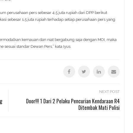
m perusahaan pers sebesar 4,5 juta rupiah dari DPP berikut
kasi sebesar 1,5 juta rupiah terhadap setiap perusahaan pers yang
a bermodalkan kemauan dan niat bergabung saja dengan MOI, maka
 sesuai standar Dewan Pers,” kata Iyus.
NEXT POST
ng
Door!!! 1 Dari 2 Pelaku Pencurian Kendaraan R4
Ditembak Mati Polisi