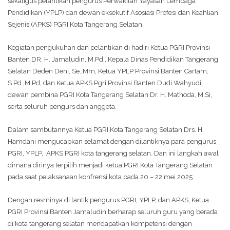
sekaligus pelantikan pengurus Perwakilan Yayasan Lembaga
Pendidikan (YPLP) dan dewan eksekutif Asosiasi Profesi dan Keahlian
Sejenis (APKS) PGRI Kota Tangerang Selatan.
Kegiatan pengukuhan dan pelantikan di hadiri Ketua PGRI Provinsi
Banten DR. H. Jamaludin, M.Pd., Kepala Dinas Pendidikan Tangerang
Selatan Deden Deni, Se.,Mm, Ketua YPLP Provinsi Banten Cartam,
S.Pd.,M.Pd, dan Ketua APKS Pgri Provinsi Banten Dudi Wahyudi,
dewan pembina PGRI Kota Tangerang Selatan Dr. H. Mathoda, M.Si,
serta seluruh pengurs dan anggota.
Dalam sambutannya Ketua PGRI Kota Tangerang Selatan Drs. H.
Hamdani mengucapkan selamat dengan dilantiknya para pengurus
PGRI, YPLP, APKS PGRI kota tangerang selatan. Dan ini langkah awal
dimana dirinya terpilih menjadi ketua PGRI Kota Tangerang Selatan
pada saat pelaksanaan konfrensi kota pada 20 – 22 mei 2025.
Dengan resminya di lantik pengurus PGRI, YPLP, dan APKS, Ketua
PGRI Provinsi Banten Jamaludin berharap seluruh guru yang berada
di kota tangerang selatan mendapatkan kompetensi dengan