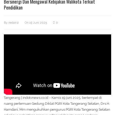
Bersinergi Dan Mengawal Kebijakan Walikota Terkait
Pendidikan
By
redaksi
On
19 Juni 2025
0
Tangerang | indotvnews.co.id – Kamis 19 juni 2025, bertempat di
ruang pertemuan Gedung Diklat PGRI Kota Tangerang Selatan, Drs.H.
Hamdani, Mm mengukuhkan pengurus PGRI Kota Tangerang Selatan