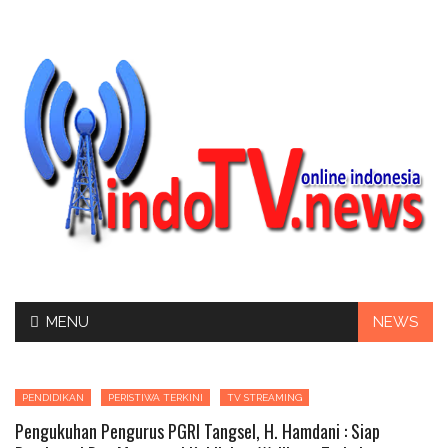
Skip
MENU
NEWS
to
content
PENDIDIKAN
PERISTIWA TERKINI
TV STREAMING
Pengukuhan Pengurus PGRI Tangsel, H. Hamdani : Siap