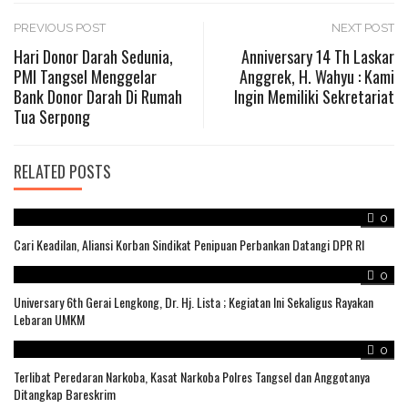
Post
PREVIOUS POST
NEXT POST
Hari Donor Darah Sedunia,
Anniversary 14 Th Laskar
PMI Tangsel Menggelar
Anggrek, H. Wahyu : Kami
navigation
Bank Donor Darah Di Rumah
Ingin Memiliki Sekretariat
Tua Serpong
RELATED POSTS
0
Cari Keadilan, Aliansi Korban Sindikat Penipuan Perbankan Datangi DPR RI
0
Universary 6th Gerai Lengkong, Dr. Hj. Lista ; Kegiatan Ini Sekaligus Rayakan
Lebaran UMKM
0
Terlibat Peredaran Narkoba, Kasat Narkoba Polres Tangsel dan Anggotanya
Ditangkap Bareskrim