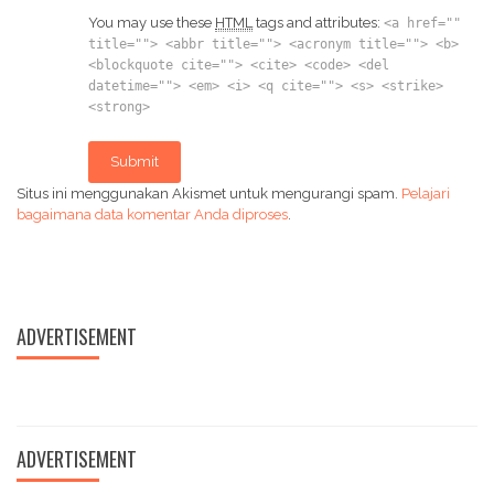
You may use these
HTML
tags and attributes:
<a href=""
title=""> <abbr title=""> <acronym title=""> <b>
<blockquote cite=""> <cite> <code> <del
datetime=""> <em> <i> <q cite=""> <s> <strike>
<strong>
Submit
Situs ini menggunakan Akismet untuk mengurangi spam.
Pelajari
bagaimana data komentar Anda diproses
.
ADVERTISEMENT
ADVERTISEMENT