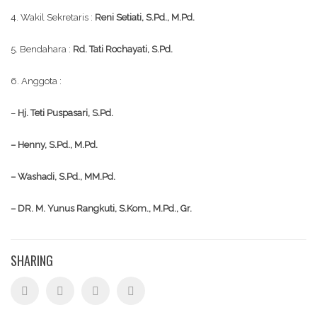
4. Wakil Sekretaris :
Reni Setiati, S.Pd., M.Pd.
5. Bendahara :
Rd. Tati Rochayati, S.Pd.
6. Anggota :
–
Hj. Teti Puspasari, S.Pd.
– Henny, S.Pd., M.Pd.
– Washadi, S.Pd., MM.Pd.
– DR. M. Yunus Rangkuti, S.Kom., M.Pd., Gr.
SHARING