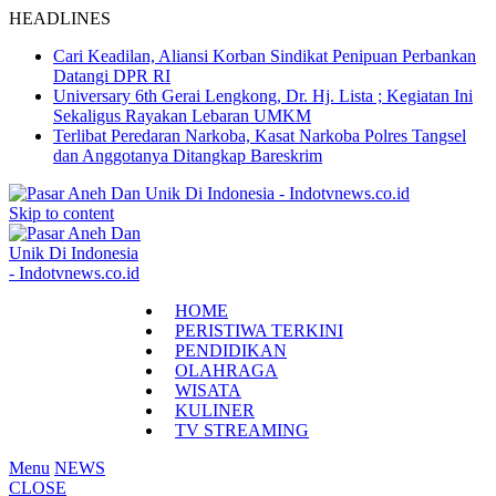
HEADLINES
Cari Keadilan, Aliansi Korban Sindikat Penipuan Perbankan
Datangi DPR RI
Universary 6th Gerai Lengkong, Dr. Hj. Lista ; Kegiatan Ini
Sekaligus Rayakan Lebaran UMKM
Terlibat Peredaran Narkoba, Kasat Narkoba Polres Tangsel
dan Anggotanya Ditangkap Bareskrim
Skip to content
HOME
PERISTIWA TERKINI
PENDIDIKAN
OLAHRAGA
WISATA
KULINER
TV STREAMING
Menu
NEWS
CLOSE