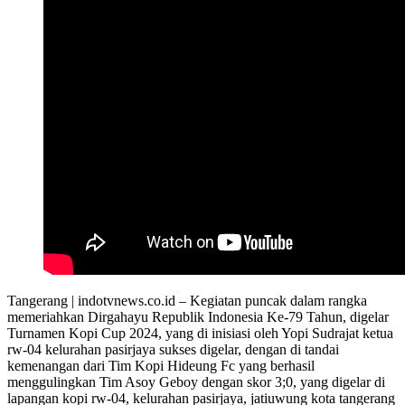
Tangerang | indotvnews.co.id – Kegiatan puncak dalam rangka
memeriahkan Dirgahayu Republik Indonesia Ke-79 Tahun, digelar
Turnamen Kopi Cup 2024, yang di inisiasi oleh Yopi Sudrajat ketua
rw-04 kelurahan pasirjaya sukses digelar, dengan di tandai
kemenangan dari Tim Kopi Hideung Fc yang berhasil
menggulingkan Tim Asoy Geboy dengan skor 3;0, yang digelar di
lapangan kopi rw-04, kelurahan pasirjaya, jatiuwung kota tangerang