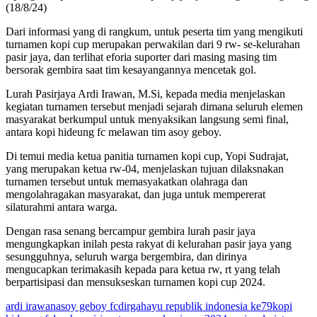
(18/8/24)
Dari informasi yang di rangkum, untuk peserta tim yang mengikuti
turnamen kopi cup merupakan perwakilan dari 9 rw- se-kelurahan
pasir jaya, dan terlihat eforia suporter dari masing masing tim
bersorak gembira saat tim kesayangannya mencetak gol.
Lurah Pasirjaya Ardi Irawan, M.Si, kepada media menjelaskan
kegiatan turnamen tersebut menjadi sejarah dimana seluruh elemen
masyarakat berkumpul untuk menyaksikan langsung semi final,
antara kopi hideung fc melawan tim asoy geboy.
Di temui media ketua panitia turnamen kopi cup, Yopi Sudrajat,
yang merupakan ketua rw-04, menjelaskan tujuan dilaksnakan
turnamen tersebut untuk memasyakatkan olahraga dan
mengolahragakan masyarakat, dan juga untuk mempererat
silaturahmi antara warga.
Dengan rasa senang bercampur gembira lurah pasir jaya
mengungkapkan inilah pesta rakyat di kelurahan pasir jaya yang
sesungguhnya, seluruh warga bergembira, dan dirinya
mengucapkan terimakasih kepada para ketua rw, rt yang telah
berpartisipasi dan mensukseskan turnamen kopi cup 2024.
ardi irawan
asoy geboy fc
dirgahayu republik indonesia ke79
kopi