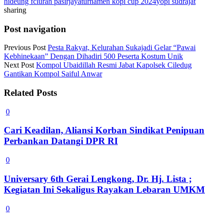
hideung fc
lurah pasirjaya
turnamen kopi cup 2024
yopi sudrajat
sharing
Post navigation
Previous Post
Pesta Rakyat, Kelurahan Sukajadi Gelar “Pawai
Kebhinekaan” Dengan Dihadiri 500 Peserta Kostum Unik
Next Post
Kompol Ubaidillah Resmi Jabat Kapolsek Ciledug
Gantikan Kompol Saiful Anwar
Related Posts
0
Cari Keadilan, Aliansi Korban Sindikat Penipuan
Perbankan Datangi DPR RI
0
Universary 6th Gerai Lengkong, Dr. Hj. Lista ;
Kegiatan Ini Sekaligus Rayakan Lebaran UMKM
0