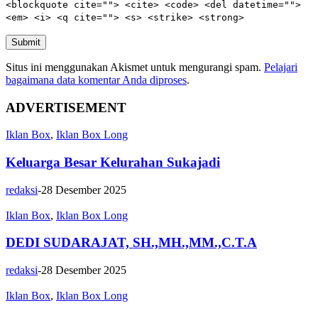
<blockquote cite=""> <cite> <code> <del datetime="">
<em> <i> <q cite=""> <s> <strike> <strong>
Submit
Situs ini menggunakan Akismet untuk mengurangi spam.
Pelajari
bagaimana data komentar Anda diproses
.
ADVERTISEMENT
Iklan Box
,
Iklan Box Long
Keluarga Besar Kelurahan Sukajadi
redaksi
-
28 Desember 2025
Iklan Box
,
Iklan Box Long
DEDI SUDARAJAT, SH.,MH.,MM.,C.T.A
redaksi
-
28 Desember 2025
Iklan Box
,
Iklan Box Long