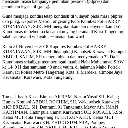
memasuki masa kampanye pemilihan presiden (pilpres) dan
pemilihan legislatif (pileg).
Guna menjaga kondisi tetap kondusif di wilayah pada masa pilpres
dan pileg, Kapolres Metro Tangerang Kota Kombes Pol HARRY
KURNIAWAN, S.IK, MH mengukuhkan dan menyematkan Da’i
Kamtibmas di beberapa kecamatan yang berada di Kota Tangerang.
salah satunya di wilayah kecamatan karawaci.
Rabu 21 November 2018 Kapolres Kombes Pol HARRY
KURNIAWAN, S.IK, MH didampingi Kapolsek Karawaci Kompol
ABDUL SALIM, SH mengukuhkan dan menyematkan 32 Da’i
Kamtibmas sekaligus memperingati maulid Nabi Muhammad SAW
ke 1440 H dan santunan 40 anak yatim. di halaman Mako Polsek
Karawaci Polres Metro Tangerang Kota, Jl Merdeka, Cimone Jaya,
Kecamatan Karawaci, Kota Tangerang.
Tampak hadir Kasat Binmas AKBP M. Nezim Yusuf SH, Kabag
Humas Kompol ABDUL ROCHIM, SH, Wakapolsek Karawaci
AKP ERIZAL, SH, Danramil 01 Tangerang Mayor Arh. IMAN
KARTIMAN. Hadir pula Camat Karawaci SULI ROSADI, S.Sos,
Ketua MUI Kota Tangerang H. EDI ZUNAEDI, Ketua MUI
Kecamatan Karawaci KH. ZHUDI SUMINTA, Pompes
Rhaudhatus salam KH. ABDUL MUKTI, serta Tokoh Agama,