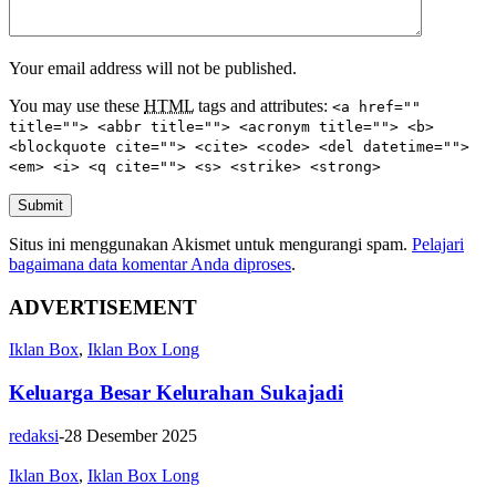
Your email address will not be published.
You may use these
HTML
tags and attributes:
<a href=""
title=""> <abbr title=""> <acronym title=""> <b>
<blockquote cite=""> <cite> <code> <del datetime="">
<em> <i> <q cite=""> <s> <strike> <strong>
Submit
Situs ini menggunakan Akismet untuk mengurangi spam.
Pelajari
bagaimana data komentar Anda diproses
.
ADVERTISEMENT
Iklan Box
,
Iklan Box Long
Keluarga Besar Kelurahan Sukajadi
redaksi
-
28 Desember 2025
Iklan Box
,
Iklan Box Long