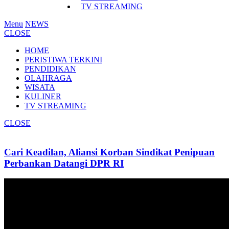
TV STREAMING
Menu
NEWS
CLOSE
HOME
PERISTIWA TERKINI
PENDIDIKAN
OLAHRAGA
WISATA
KULINER
TV STREAMING
CLOSE
Cari Keadilan, Aliansi Korban Sindikat Penipuan
Perbankan Datangi DPR RI