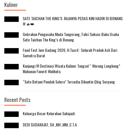
Kuliner
SATE TAICHAN THE KING’S: RAJANYA PEDAS KINI HADIR DI BONANG
!!! 🔥👑
Gebrakan Pengusaha Muda Tangerang, Fahri Sukses Buka Usaha
Sate Taichan The King’s di Bonang
Food Fest Jam Gadang 2026, H.Tasril : Seluruh Produk Asli Dari
Sumatra Barat
Kunjungi !!! Destinasi Wisata Kuliner Tangsel “ Warung Lengkong”
Makanan Favorit Walikota
“Soto Betawi Pondok Selera” Tersedia Dikantin Qbig Serpong
Recent Posts
Keluarga Besar Kelurahan Sukajadi
DEDI SUDARAJAT, SH.,MH.,MM.,C.T.A