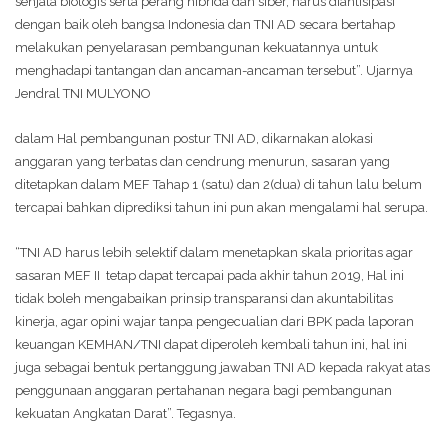
senjata biologis serta perang hibrida dan siber, harus diantisipasi
dengan baik oleh bangsa Indonesia dan TNI AD secara bertahap
melakukan penyelarasan pembangunan kekuatannya untuk
menghadapi tantangan dan ancaman-ancaman tersebut”. Ujarnya
Jendral TNI MULYONO
dalam Hal pembangunan postur TNI AD, dikarnakan alokasi
anggaran yang terbatas dan cendrung menurun, sasaran yang
ditetapkan dalam MEF Tahap 1 (satu) dan 2(dua) di tahun lalu belum
tercapai bahkan diprediksi tahun ini pun akan mengalami hal serupa.
“TNI AD harus lebih selektif dalam menetapkan skala prioritas agar
sasaran MEF II tetap dapat tercapai pada akhir tahun 2019, Hal ini
tidak boleh mengabaikan prinsip transparansi dan akuntabilitas
kinerja, agar opini wajar tanpa pengecualian dari BPK pada laporan
keuangan KEMHAN/TNI dapat diperoleh kembali tahun ini, hal ini
juga sebagai bentuk pertanggung jawaban TNI AD kepada rakyat atas
penggunaan anggaran pertahanan negara bagi pembangunan
kekuatan Angkatan Darat”. Tegasnya.