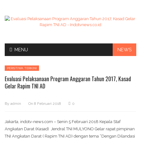
Skip
MENU
NEWS
to
content
PERISTIWA TERKINI
Evaluasi Pelaksanaan Program Anggaran Tahun 2017, Kasad
Gelar Rapim TNI AD
By
admin
On
8 Februari 2018
0
Jakarta, indotv-news.com – Senin 5 Februari 2018 Kepala Staf
Angkatan Darat (Kasad) Jendral TNI MULYONO Gelar rapat pimpinan
TNI Angkatan Darat ( Rapim TNI AD) dengan tema “Dengan Dilandasi