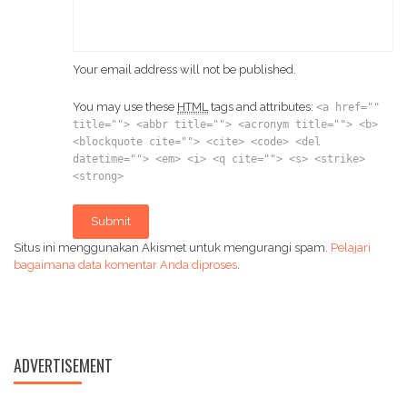
Your email address will not be published.
You may use these
HTML
tags and attributes:
<a href=""
title=""> <abbr title=""> <acronym title=""> <b>
<blockquote cite=""> <cite> <code> <del
datetime=""> <em> <i> <q cite=""> <s> <strike>
<strong>
Submit
Situs ini menggunakan Akismet untuk mengurangi spam.
Pelajari
bagaimana data komentar Anda diproses
.
ADVERTISEMENT