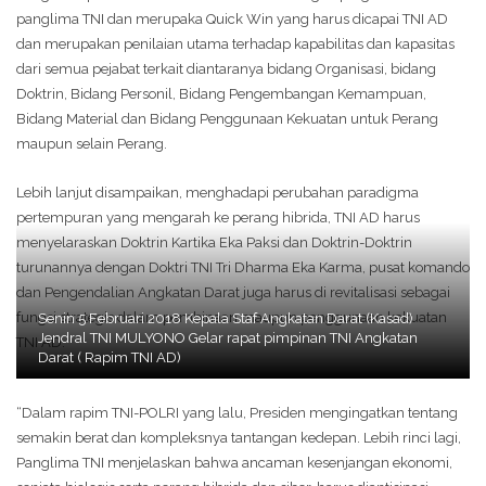
panglima TNI dan merupaka Quick Win yang harus dicapai TNI AD
dan merupakan penilaian utama terhadap kapabilitas dan kapasitas
dari semua pejabat terkait diantaranya bidang Organisasi, bidang
Doktrin, Bidang Personil, Bidang Pengembangan Kemampuan,
Bidang Material dan Bidang Penggunaan Kekuatan untuk Perang
maupun selain Perang.
Lebih lanjut disampaikan, menghadapi perubahan paradigma
pertempuran yang mengarah ke perang hibrida, TNI AD harus
menyelaraskan Doktrin Kartika Eka Paksi dan Doktrin-Doktrin
turunannya dengan Doktri TNI Tri Dharma Eka Karma, pusat komando
dan Pengendalian Angkatan Darat juga harus di revitalisasi sebagai
fungsi strategis dalam pembinaan maupun penggunaan kekuatan
Senin 5 Februari 2018 Kepala Staf Angkatan Darat (Kasad)
Jendral TNI MULYONO Gelar rapat pimpinan TNI Angkatan
TNI AD.
Darat ( Rapim TNI AD)
“Dalam rapim TNI-POLRI yang lalu, Presiden mengingatkan tentang
semakin berat dan kompleksnya tantangan kedepan. Lebih rinci lagi,
Panglima TNI menjelaskan bahwa ancaman kesenjangan ekonomi,