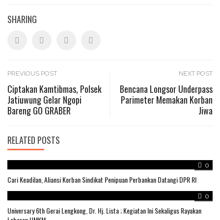
SHARING
Post
PREVIOUS POST
NEXT POST
Ciptakan Kamtibmas, Polsek
Bencana Longsor Underpass
Jatiuwung Gelar Ngopi
Parimeter Memakan Korban
navigation
Bareng GO GRABER
Jiwa
RELATED POSTS
0
Cari Keadilan, Aliansi Korban Sindikat Penipuan Perbankan Datangi DPR RI
0
Universary 6th Gerai Lengkong, Dr. Hj. Lista ; Kegiatan Ini Sekaligus Rayakan
Lebaran UMKM