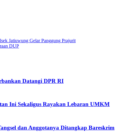
lsek Jatiuwung Gelar Panggung Prajurit
araan DUP
Perbankan Datangi DPR RI
giatan Ini Sekaligus Rayakan Lebaran UMKM
 Tangsel dan Anggotanya Ditangkap Bareskrim