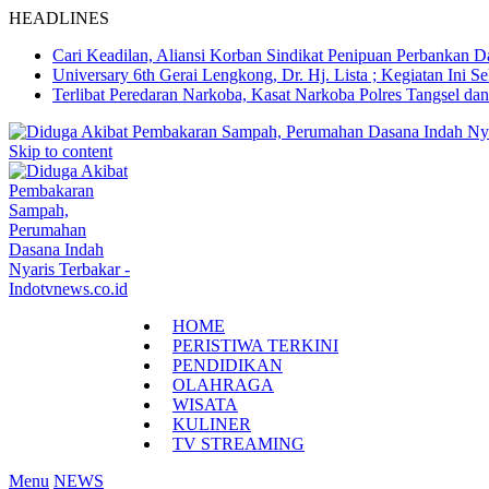
HEADLINES
Cari Keadilan, Aliansi Korban Sindikat Penipuan Perbankan 
Universary 6th Gerai Lengkong, Dr. Hj. Lista ; Kegiatan In
Terlibat Peredaran Narkoba, Kasat Narkoba Polres Tangsel d
Skip to content
HOME
PERISTIWA TERKINI
PENDIDIKAN
OLAHRAGA
WISATA
KULINER
TV STREAMING
Menu
NEWS