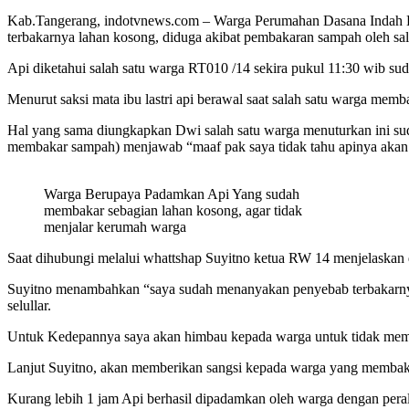
Kab.Tangerang, indotvnews.com – Warga Perumahan Dasana Indah B
terbakarnya lahan kosong, diduga akibat pembakaran sampah oleh sal
Api diketahui salah satu warga RT010 /14 sekira pukul 11:30 wib s
Menurut saksi mata ibu lastri api berawal saat salah satu warga mem
Hal yang sama diungkapkan Dwi salah satu warga menuturkan ini su
membakar sampah) menjawab “maaf pak saya tidak tahu apinya akan m
Warga Berupaya Padamkan Api Yang sudah
membakar sebagian lahan kosong, agar tidak
menjalar kerumah warga
Saat dihubungi melalui whattshap Suyitno ketua RW 14 menjelaskan 
Suyitno menambahkan “saya sudah menanyakan penyebab terbakarny
selullar.
Untuk Kedepannya saya akan himbau kepada warga untuk tidak memb
Lanjut Suyitno, akan memberikan sangsi kepada warga yang memba
Kurang lebih 1 jam Api berhasil dipadamkan oleh warga dengan pera