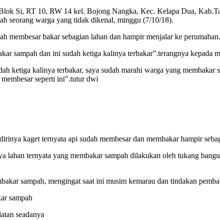
lok Si, RT 10, RW 14 kel. Bojong Nangka, Kec. Kelapa Dua, Kab.Tan
ah seorang warga yang tidak dikenal, minggu (7/10/18).
udah membesar bakar sebagian lahan dan hampir menjalar ke perumahan
bakar sampah dan ini sudah ketiga kalinya terbakar”.terangnya kepada 
dah ketiga kalinya terbakar, saya sudah marahi warga yang membakar
embesar seperti ini”.tutur dwi
dirinya kaget ternyata api sudah membesar dan membakar hampir sebag
a lahan ternyata yang membakar sampah dilakukan oleh tukang bang
akar sampah, mengingat saat ini musim kemarau dan tindakan pemba
kar sampah
latan seadanya