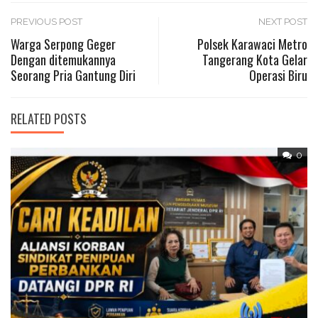
Post
PREVIOUS POST
NEXT POST
Warga Serpong Geger
Polsek Karawaci Metro
Dengan ditemukannya
Tangerang Kota Gelar
navigation
Seorang Pria Gantung Diri
Operasi Biru
RELATED POSTS
0