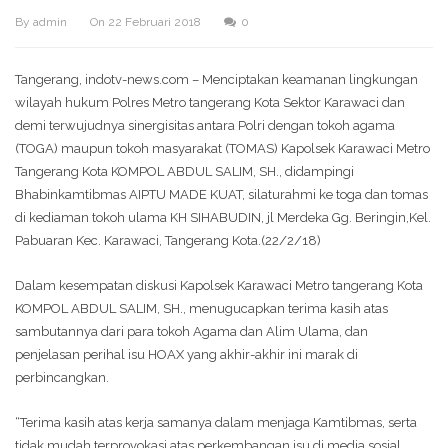
By
admin
On
22 Februari 2018
0
Tangerang, indotv-news.com – Menciptakan keamanan lingkungan
wilayah hukum Polres Metro tangerang Kota Sektor Karawaci dan
demi terwujudnya sinergisitas antara Polri dengan tokoh agama
(TOGA) maupun tokoh masyarakat (TOMAS) Kapolsek Karawaci Metro
Tangerang Kota KOMPOL ABDUL SALIM, SH., didampingi
Bhabinkamtibmas AIPTU MADE KUAT, silaturahmi ke toga dan tomas
di kediaman tokoh ulama KH SIHABUDIN, jl Merdeka Gg. Beringin,Kel.
Pabuaran Kec. Karawaci, Tangerang Kota.(22/2/18)
Dalam kesempatan diskusi Kapolsek Karawaci Metro tangerang Kota
KOMPOL ABDUL SALIM, SH., menugucapkan terima kasih atas
sambutannya dari para tokoh Agama dan Alim Ulama, dan
penjelasan perihal isu HOAX yang akhir-akhir ini marak di
perbincangkan.
“Terima kasih atas kerja samanya dalam menjaga Kamtibmas, serta
tidak mudah terprovokasi atas perkembangan isu di media sosial