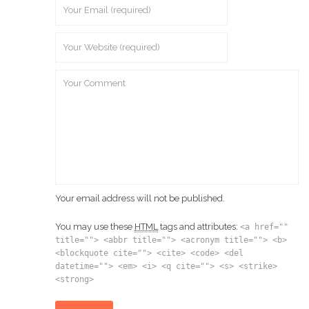
Your email address will not be published.
You may use these
HTML
tags and attributes:
<a href=""
title=""> <abbr title=""> <acronym title=""> <b>
<blockquote cite=""> <cite> <code> <del
datetime=""> <em> <i> <q cite=""> <s> <strike>
<strong>