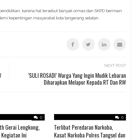
al pendidikan, karena hal tersebut banyak ormas dan SKPD bermain
emi kepentingan masyarakat kota tangerang selatan.
NEXT POST
W
‘SULI ROSADI’ Warga Yang Ingin Mudik Lebaran
Diharapkan Melapor Kepada RT Dan RW
0
0
th Gerai Lengkong,
Terlibat Peredaran Narkoba,
; Kegiatan Ini
Kasat Narkoba Polres Tangsel dan