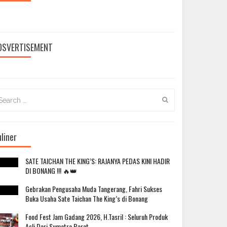
DSVERTISEMENT
arch
:
liner
SATE TAICHAN THE KING’S: RAJANYA PEDAS KINI HADIR
DI BONANG !!! 🔥👑
Gebrakan Pengusaha Muda Tangerang, Fahri Sukses
Buka Usaha Sate Taichan The King’s di Bonang
Food Fest Jam Gadang 2026, H.Tasril : Seluruh Produk
Asli Dari Sumatra Barat