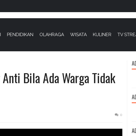
I
PENDIDIKAN
OLAHRAGA
WISATA
KULINER
TV STR
A
g Anti Bila Ada Warga Tidak
A
0
A