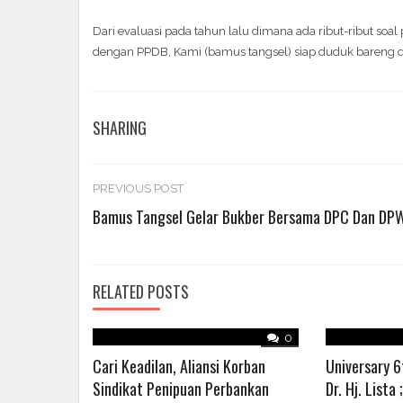
Dari evaluasi pada tahun lalu dimana ada ribut-ribut so
dengan PPDB, Kami (bamus tangsel) siap duduk bareng d
SHARING
Post
PREVIOUS POST
Bamus Tangsel Gelar Bukber Bersama DPC Dan DP
navigation
RELATED POSTS
0
Cari Keadilan, Aliansi Korban
Universary 6
Sindikat Penipuan Perbankan
Dr. Hj. Lista 