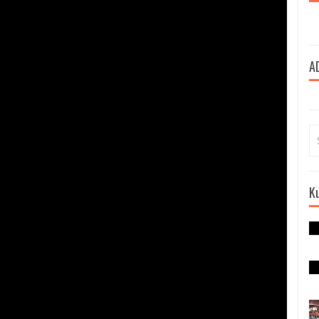
A
Se
for
Ku