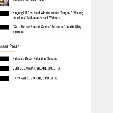
Kunjungi !!! Destinasi Wisata Kuliner Tangsel “ Warung
Lengkong” Makanan Favorit Walikota
“Soto Betawi Pondok Selera” Tersedia Dikantin Qbig
Serpong
ecent Posts
Keluarga Besar Kelurahan Sukajadi
DEDI SUDARAJAT, SH.,MH.,MM.,C.T.A
HJ. YANAH ROSYANAH, S.PD.,M.PD