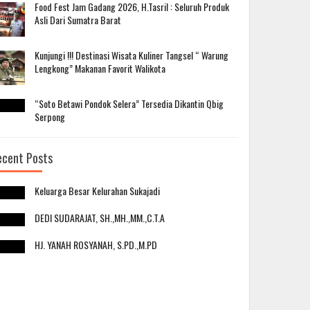
Food Fest Jam Gadang 2026, H.Tasril : Seluruh Produk
Asli Dari Sumatra Barat
Kunjungi !!! Destinasi Wisata Kuliner Tangsel “ Warung
Lengkong” Makanan Favorit Walikota
“Soto Betawi Pondok Selera” Tersedia Dikantin Qbig
Serpong
ecent Posts
Keluarga Besar Kelurahan Sukajadi
DEDI SUDARAJAT, SH.,MH.,MM.,C.T.A
HJ. YANAH ROSYANAH, S.PD.,M.PD