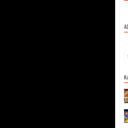
A
Se
for
Ku