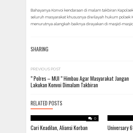
Bahayanya Konvoi kendaraan di malam takbiran Kapol
seluruh masyarakat khususnya diwilayah hukum polsek K
menurutnya alangkah baiknya dirayakan di masjid-masjid 
SHARING
Post
PREVIOUS POST
” Polres – MUI ” Himbau Agar Masyarakat Jangan
Lakukan Konvoi Dimalam Takbiran
navigation
RELATED POSTS
0
Cari Keadilan, Aliansi Korban
Universary 6