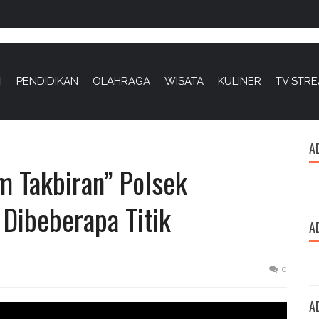
I
PENDIDIKAN
OLAHRAGA
WISATA
KULINER
TV STR
A
m Takbiran” Polsek
Dibeberapa Titik
A
0
A