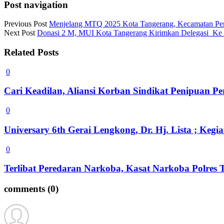
Post navigation
Previous Post
Menjelang MTQ 2025 Kota Tangerang, Kecamatan Peri
Next Post
Donasi 2 M, MUI Kota Tangerang Kirimkan Delegasi Ke Pal
Related Posts
0
Cari Keadilan, Aliansi Korban Sindikat Penipuan 
0
Universary 6th Gerai Lengkong, Dr. Hj. Lista ; Ke
0
Terlibat Peredaran Narkoba, Kasat Narkoba Polres
comments
(0)