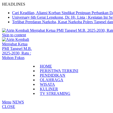
HEADLINES
Cari Keadilan, Aliansi Korban Sindikat Penipuan Perbankan 
Universary 6th Gerai Lengkong, Dr. Hj. Lista ; Kegiatan In
Terlibat Peredaran Narkoba, Kasat Narkoba Polres Tangsel d
Skip to content
HOME
PERISTIWA TERKINI
PENDIDIKAN
OLAHRAGA
WISATA
KULINER
TV STREAMING
Menu
NEWS
CLOSE