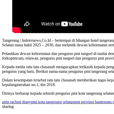
Tangerang | Indotvnews.Co.Id – bertempat di bilangan hotel tanger
Selatan masa bakti 2025 – 2030, dan melantik dewan kehormatan sert
Pelantikan dewan kehormatan dan pengurus pmi tangsel di tandai den
forkopimcam, relawan, pengurus pmi tangsel dan pengurus pmi provin
Kepada media ratu tatu chasanah mengucapkan terikasih kepada pen
pengurus yang baru. Berikut nama-nama pengurus pmi tangerang sel
Dalam kesempatan tersebut ratu tatu chasanah memberikan tugas kepa
kepalangmerahan no.1, thn 2018.
Dirinya berharap kepada seluruh pengurus pmi kota tangerang selata
airin rachmi diany
pmi kota tangerang selatan
pmi provinsi banten
ratu 
sharing