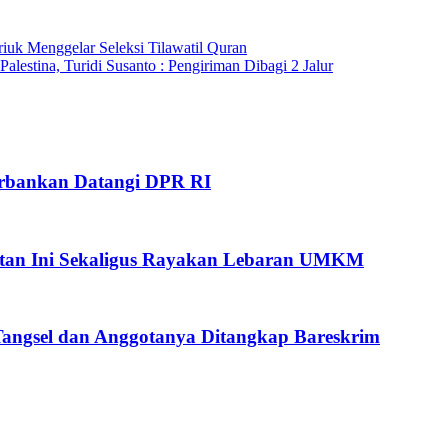
uk Menggelar Seleksi Tilawatil Quran
estina, Turidi Susanto : Pengiriman Dibagi 2 Jalur
Perbankan Datangi DPR RI
giatan Ini Sekaligus Rayakan Lebaran UMKM
 Tangsel dan Anggotanya Ditangkap Bareskrim