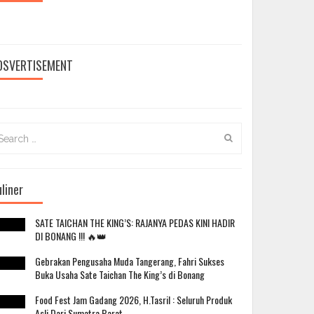
DSVERTISEMENT
arch
:
liner
SATE TAICHAN THE KING’S: RAJANYA PEDAS KINI HADIR
DI BONANG !!! 🔥👑
Gebrakan Pengusaha Muda Tangerang, Fahri Sukses
Buka Usaha Sate Taichan The King’s di Bonang
Food Fest Jam Gadang 2026, H.Tasril : Seluruh Produk
Asli Dari Sumatra Barat