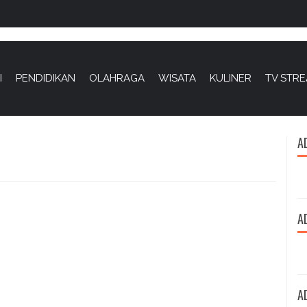
I
PENDIDIKAN
OLAHRAGA
WISATA
KULINER
TV STR
A
A
A