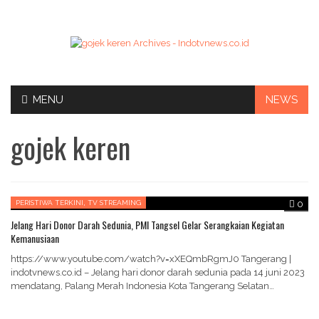
Skip
MENU
NEWS
to
content
gojek keren
,
PERISTIWA TERKINI
TV STREAMING
0
Jelang Hari Donor Darah Sedunia, PMI Tangsel Gelar Serangkaian Kegiatan
Kemanusiaan
https://www.youtube.com/watch?v=xXEQmbRgmJ0 Tangerang |
indotvnews.co.id – Jelang hari donor darah sedunia pada 14 juni 2023
mendatang, Palang Merah Indonesia Kota Tangerang Selatan
menggelar serangkaian kegiatan sosial…