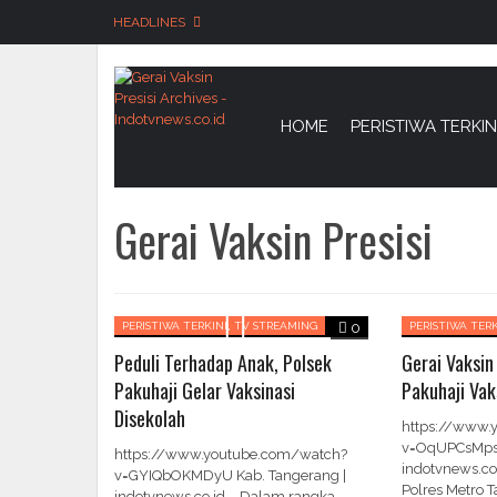
HEADLINES
Skip
to
content
HOME
PERISTIWA TERKIN
Gerai Vaksin Presisi
,
PERISTIWA TERKINI
TV STREAMING
0
PERISTIWA TERK
Peduli Terhadap Anak, Polsek
Gerai Vaksin 
Pakuhaji Gelar Vaksinasi
Pakuhaji Va
Disekolah
https://www.
v=OqUPCsMpsQ
https://www.youtube.com/watch?
indotvnews.co.
v=GYIQbOKMDyU Kab. Tangerang |
Polres Metro 
indotvnews.co.id – Dalam rangka