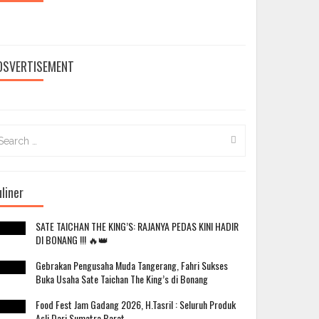
DSVERTISEMENT
arch
:
liner
SATE TAICHAN THE KING’S: RAJANYA PEDAS KINI HADIR
DI BONANG !!! 🔥👑
Gebrakan Pengusaha Muda Tangerang, Fahri Sukses
Buka Usaha Sate Taichan The King’s di Bonang
Food Fest Jam Gadang 2026, H.Tasril : Seluruh Produk
Asli Dari Sumatra Barat