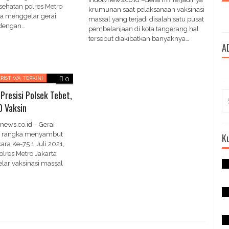
sehatan polres Metro
krumunan saat pelaksanaan vaksinasi
a menggelar gerai
massal yang terjadi disalah satu pusat
i dengan…
pembelanjaan di kota tangerang hal
tersebut diakibatkan banyaknya…
A
ERISTIWA TERKINI
0
 Presisi Polsek Tebet,
Se
for
0 Vaksin
vnews.co.id – Gerai
m rangka menyambut
Ku
ra Ke-75 1 Juli 2021,
olres Metro Jakarta
ar vaksinasi massal