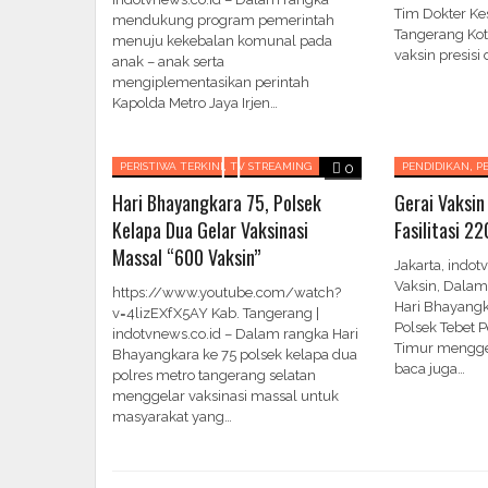
Tim Dokter Ke
mendukung program pemerintah
Tangerang Kot
menuju kekebalan komunal pada
vaksin presis
anak – anak serta
mengiplementasikan perintah
Kapolda Metro Jaya Irjen…
,
,
PERISTIWA TERKINI
TV STREAMING
0
PENDIDIKAN
P
Hari Bhayangkara 75, Polsek
Gerai Vaksin
Kelapa Dua Gelar Vaksinasi
Fasilitasi 22
Massal “600 Vaksin”
Jakarta, indot
Vaksin, Dala
https://www.youtube.com/watch?
Hari Bhayangka
v=4lizEXfX5AY Kab. Tangerang |
Polsek Tebet P
indotvnews.co.id – Dalam rangka Hari
Timur menggel
Bhayangkara ke 75 polsek kelapa dua
baca juga…
polres metro tangerang selatan
menggelar vaksinasi massal untuk
masyarakat yang…