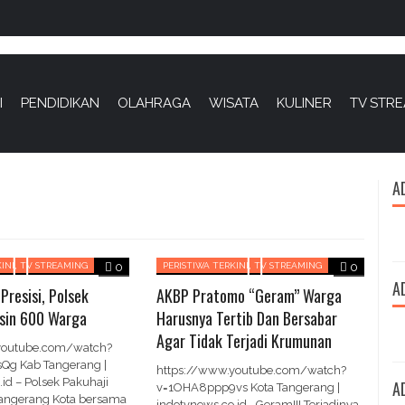
I
PENDIDIKAN
OLAHRAGA
WISATA
KULINER
TV STR
A
,
,
INI
TV STREAMING
0
PERISTIWA TERKINI
TV STREAMING
0
A
Presisi, Polsek
AKBP Pratomo “Geram” Warga
ksin 600 Warga
Harusnya Tertib Dan Bersabar
Agar Tidak Terjadi Krumunan
youtube.com/watch?
g Kab Tangerang |
https://www.youtube.com/watch?
id – Polsek Pakuhaji
A
v=1OHA8ppp9vs Kota Tangerang |
Tangerang Kota bersama
indotvnews.co.id –Geram!!! Terjadinya