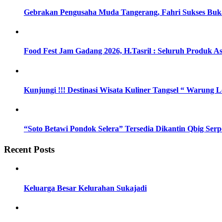
Gebrakan Pengusaha Muda Tangerang, Fahri Sukses Buka
Food Fest Jam Gadang 2026, H.Tasril : Seluruh Produk As
Kunjungi !!! Destinasi Wisata Kuliner Tangsel “ Warung
“Soto Betawi Pondok Selera” Tersedia Dikantin Qbig Ser
Recent Posts
Keluarga Besar Kelurahan Sukajadi