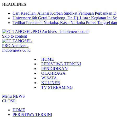
HEADLINES
Cari Keadilan, Aliansi Korban Sindikat Penipuan Perbankan 
Universary 6th Gerai Lengkong, Dr. Hj. Lista ; Kegiatan In
Terlibat Peredaran Narkoba, Kasat Narkoba Polres Tangsel d
Skip to content
HOME
PERISTIWA TERKINI
PENDIDIKAN
OLAHRAGA
WISATA
KULINER
TV STREAMING
Menu
NEWS
CLOSE
HOME
PERISTIWA TERKINI