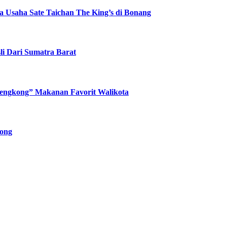
 Usaha Sate Taichan The King’s di Bonang
li Dari Sumatra Barat
 Lengkong” Makanan Favorit Walikota
pong