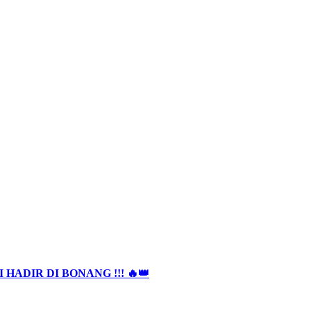
HADIR DI BONANG !!! 🔥👑