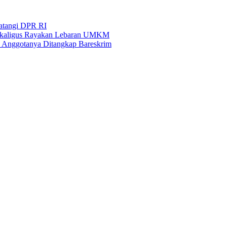
Datangi DPR RI
i Sekaligus Rayakan Lebaran UMKM
an Anggotanya Ditangkap Bareskrim