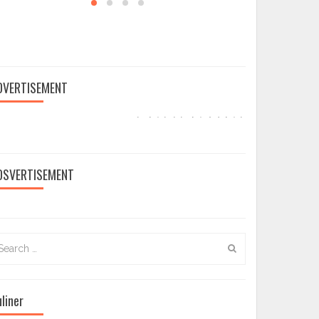
IKLAN BOX 2
HARI
DVERTISEMENT
PAHLAWAN

redaksi
-
DSVERTISEMENT
9
November
2021
arch
:
liner