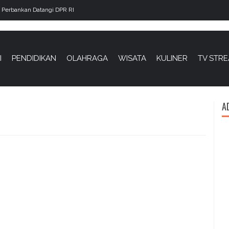
Datangi DPR RI
Universary 6th Gerai Lengkong, Dr. Hj. Lista ; Kegiatan In
Lebaran UMKM
IKLAN BOX
,
IKLAN BOX LONG
I
PENDIDIKAN
OLAHRAGA
WISATA
KULINER
TV STR
YAN
MASNI,
A
SH
MH
redaksi
-
28
Desember
2025