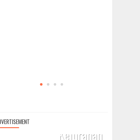

IKLAN BOX
,
IKLAN BOX LONG
Keluarga
Besar
DVERTISEMENT
Kelurahan