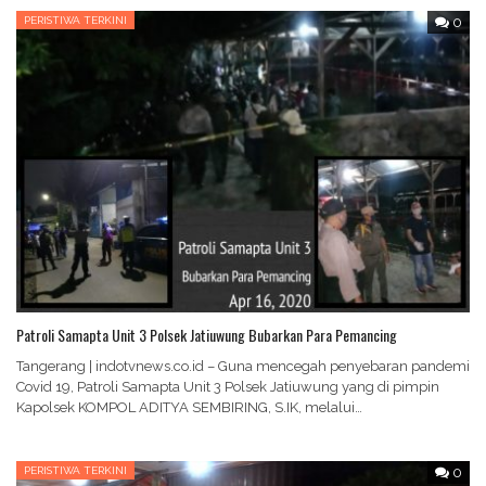
PERISTIWA TERKINI
0
Patroli Samapta Unit 3 Polsek Jatiuwung Bubarkan Para Pemancing
Tangerang | indotvnews.co.id – Guna mencegah penyebaran pandemi
Covid 19, Patroli Samapta Unit 3 Polsek Jatiuwung yang di pimpin
Kapolsek KOMPOL ADITYA SEMBIRING, S.IK, melalui…
PERISTIWA TERKINI
0