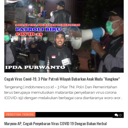
Cegah Virus Covid-19, 3 Pilar Patroli Wilayah Bubarkan Anak Muda “Kongkow”
Tangerang | indotvnews.co.id – 3 Pilar TNI, Polri Dan Pemerintahan
terus berupaya memutuskan matarantai penyebaran virus corona
(COVID-19) dengan melakukan berbagai cara diantaranya woro-woro,
himbauan…
PERISTIWA TERKINI
0
Maryono AP, Cegah Penyebaran Virus COVID 19 Dengan Bahan Herbal