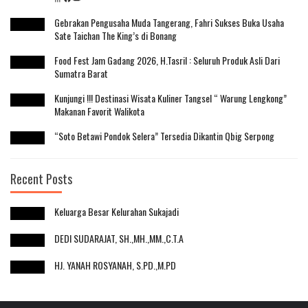
Gebrakan Pengusaha Muda Tangerang, Fahri Sukses Buka Usaha
Sate Taichan The King’s di Bonang
Food Fest Jam Gadang 2026, H.Tasril : Seluruh Produk Asli Dari
Sumatra Barat
Kunjungi !!! Destinasi Wisata Kuliner Tangsel “ Warung Lengkong”
Makanan Favorit Walikota
“Soto Betawi Pondok Selera” Tersedia Dikantin Qbig Serpong
Recent Posts
Keluarga Besar Kelurahan Sukajadi
DEDI SUDARAJAT, SH.,MH.,MM.,C.T.A
HJ. YANAH ROSYANAH, S.PD.,M.PD