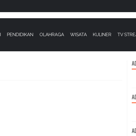
I
PENDIDIKAN
OLAHRAGA
WISATA
KULINER
TV STR
A
A
A