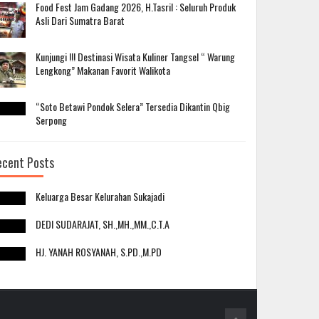
Food Fest Jam Gadang 2026, H.Tasril : Seluruh Produk
Asli Dari Sumatra Barat
Kunjungi !!! Destinasi Wisata Kuliner Tangsel “ Warung
Lengkong” Makanan Favorit Walikota
“Soto Betawi Pondok Selera” Tersedia Dikantin Qbig
Serpong
ecent Posts
Keluarga Besar Kelurahan Sukajadi
DEDI SUDARAJAT, SH.,MH.,MM.,C.T.A
HJ. YANAH ROSYANAH, S.PD.,M.PD