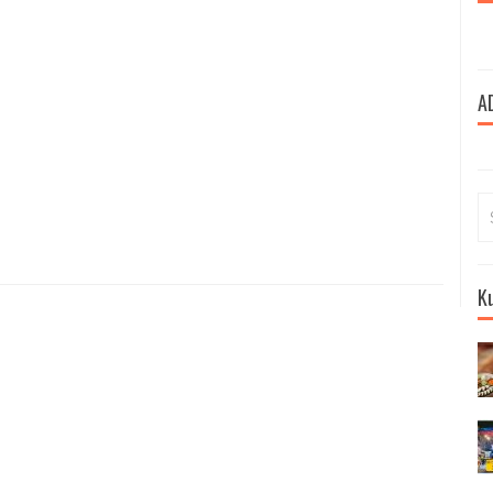
A
Se
for
Ku