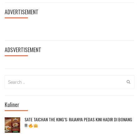
IKLAN BOX 2
HARI
ADVERTISEMENT
PAHLAWAN
redaksi
-
9
November
ADSVERTISEMENT
2021
Search
for:
Kuliner
SATE TAICHAN THE KING’S: RAJANYA PEDAS KINI HADIR DI BONANG
!!!