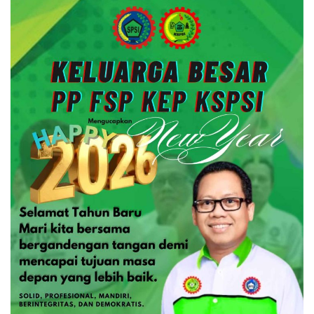
IKLAN BOX
,
IKLAN BOX LONG
DEDI
SUDARAJAT,
SH.,MH.,MM.,C.T.A
redaksi
-
28
Desember
2025