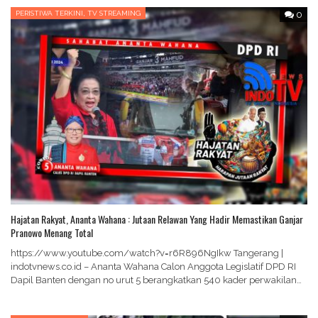
,
PERISTIWA TERKINI
TV STREAMING
0
Hajatan Rakyat, Ananta Wahana : Jutaan Relawan Yang Hadir Memastikan Ganjar
Pranowo Menang Total
https://www.youtube.com/watch?v=r6R896NgIkw Tangerang |
indotvnews.co.id – Ananta Wahana Calon Anggota Legislatif DPD RI
Dapil Banten dengan no urut 5 berangkatkan 540 kader perwakilan
dari kabupaten kota…