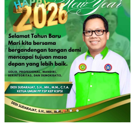
IKLAN BOX
,
IKLAN BOX LONG
DEDI
SUDARAJAT,
SH.,MH.,MM.,C.T.A
redaksi
-
28
Desember
2025