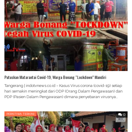
Putuskan Matarantai Covid-19, Warga Bonang “Lockdown” Mandiri
Tangerang | indotvnews.co.id – Kasus Virus corona (covid-19) setiap
hari semakin meningkat dari ODP (Orang Dalam Pengawasan) dan
PDP (Pasien Dalam Pengawasan) dimana penyebaran virusnya…
PERISTIWA TERKINI
0