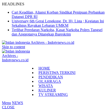
HEADLINES
Cari Keadilan, Aliansi Korban Sindikat Penipuan Perbankan
Datangi DPR RI
Universary 6th Gerai Lengkong, Dr. Hj. Lista ; Kegiatan Ini
Sekaligus Rayakan Lebaran UMKM
Terlibat Peredaran Narkoba, Kasat Narkoba Polres Tangsel
dan Anggotanya Ditangkap Bareskrim
Skip to content
HOME
PERISTIWA TERKINI
PENDIDIKAN
OLAHRAGA
WISATA
KULINER
TV STREAMING
Menu
NEWS
CLOSE