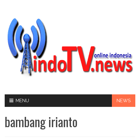
Skip
MENU
NEWS
to
content
bambang irianto