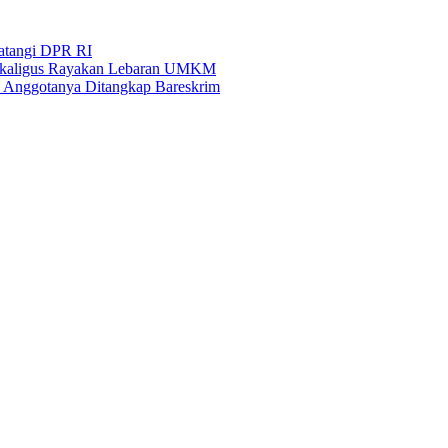
Datangi DPR RI
i Sekaligus Rayakan Lebaran UMKM
an Anggotanya Ditangkap Bareskrim