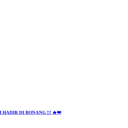
HADIR DI BONANG !!! 🔥👑