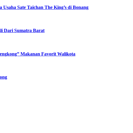
 Usaha Sate Taichan The King’s di Bonang
li Dari Sumatra Barat
 Lengkong” Makanan Favorit Walikota
pong