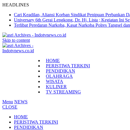
HEADLINES
Cari Keadilan, Aliansi Korban Sindikat Penipuan Perbankan 
Universary 6th Gerai Lengkong, Dr. Hj. Lista ; Kegiatan In
Terlibat Peredaran Narkoba, Kasat Narkoba Polres Tangsel d
Skip to content
HOME
PERISTIWA TERKINI
PENDIDIKAN
OLAHRAGA
WISATA
KULINER
TV STREAMING
Menu
NEWS
CLOSE
HOME
PERISTIWA TERKINI
PENDIDIKAN