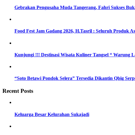
Gebrakan Pengusaha Muda Tangerang, Fahri Sukses Buka
Food Fest Jam Gadang 2026, H.Tasril : Seluruh Produk As
Kunjungi !!! Destinasi Wisata Kuliner Tangsel “ Warung
“Soto Betawi Pondok Selera” Tersedia Dikantin Qbig Ser
Recent Posts
Keluarga Besar Kelurahan Sukajadi