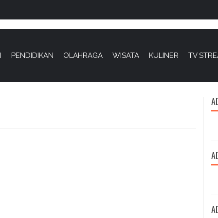
I
PENDIDIKAN
OLAHRAGA
WISATA
KULINER
TV STR
A
A
A