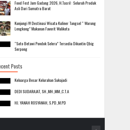
Food Fest Jam Gadang 2026, H.Tasril : Seluruh Produk
Asli Dari Sumatra Barat
Kunjungi !!! Destinasi Wisata Kuliner Tangsel “ Warung
Lengkong” Makanan Favorit Walikota
“Soto Betawi Pondok Selera” Tersedia Dikantin Qbig
Serpong
ecent Posts
Keluarga Besar Kelurahan Sukajadi
DEDI SUDARAJAT, SH.,MH.,MM.,C.T.A
HJ. YANAH ROSYANAH, S.PD.,M.PD