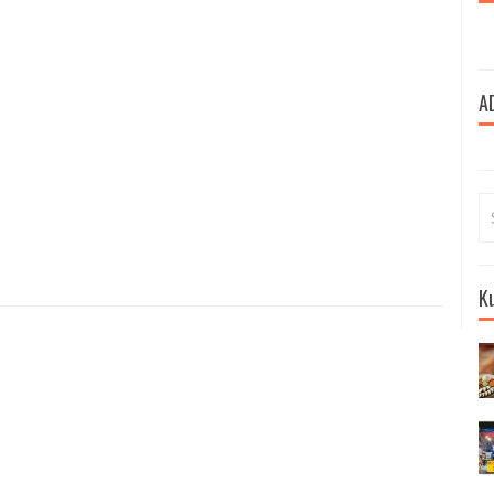
A
Se
for
Ku